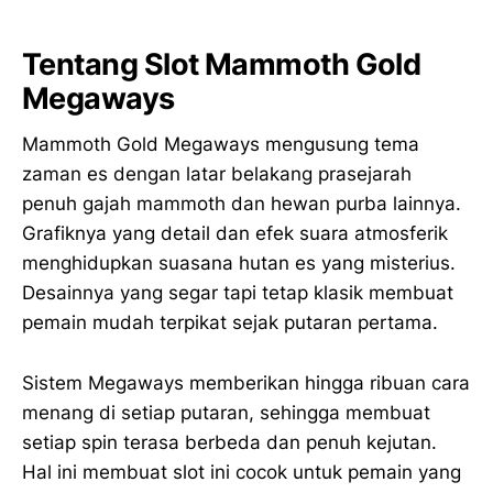
Tentang Slot Mammoth Gold
Megaways
Mammoth Gold Megaways mengusung tema
zaman es dengan latar belakang prasejarah
penuh gajah mammoth dan hewan purba lainnya.
Grafiknya yang detail dan efek suara atmosferik
menghidupkan suasana hutan es yang misterius.
Desainnya yang segar tapi tetap klasik membuat
pemain mudah terpikat sejak putaran pertama.
Sistem Megaways memberikan hingga ribuan cara
menang di setiap putaran, sehingga membuat
setiap spin terasa berbeda dan penuh kejutan.
Hal ini membuat slot ini cocok untuk pemain yang