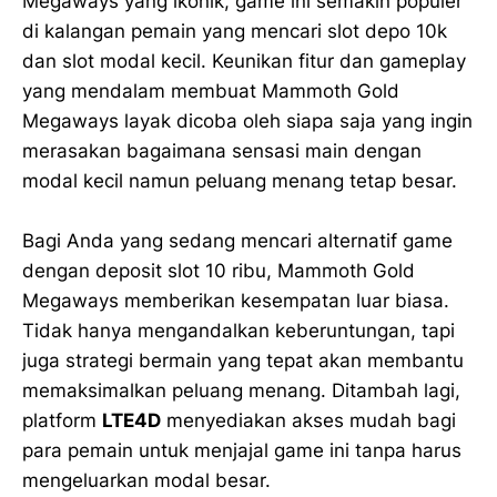
Megaways yang ikonik, game ini semakin populer
di kalangan pemain yang mencari slot depo 10k
dan slot modal kecil. Keunikan fitur dan gameplay
yang mendalam membuat Mammoth Gold
Megaways layak dicoba oleh siapa saja yang ingin
merasakan bagaimana sensasi main dengan
modal kecil namun peluang menang tetap besar.
Bagi Anda yang sedang mencari alternatif game
dengan deposit slot 10 ribu, Mammoth Gold
Megaways memberikan kesempatan luar biasa.
Tidak hanya mengandalkan keberuntungan, tapi
juga strategi bermain yang tepat akan membantu
memaksimalkan peluang menang. Ditambah lagi,
platform
LTE4D
menyediakan akses mudah bagi
para pemain untuk menjajal game ini tanpa harus
mengeluarkan modal besar.