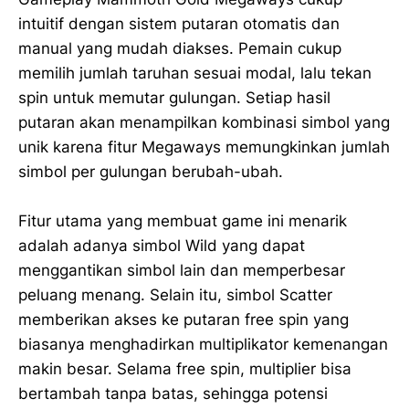
intuitif dengan sistem putaran otomatis dan
manual yang mudah diakses. Pemain cukup
memilih jumlah taruhan sesuai modal, lalu tekan
spin untuk memutar gulungan. Setiap hasil
putaran akan menampilkan kombinasi simbol yang
unik karena fitur Megaways memungkinkan jumlah
simbol per gulungan berubah-ubah.
Fitur utama yang membuat game ini menarik
adalah adanya simbol Wild yang dapat
menggantikan simbol lain dan memperbesar
peluang menang. Selain itu, simbol Scatter
memberikan akses ke putaran free spin yang
biasanya menghadirkan multiplikator kemenangan
makin besar. Selama free spin, multiplier bisa
bertambah tanpa batas, sehingga potensi