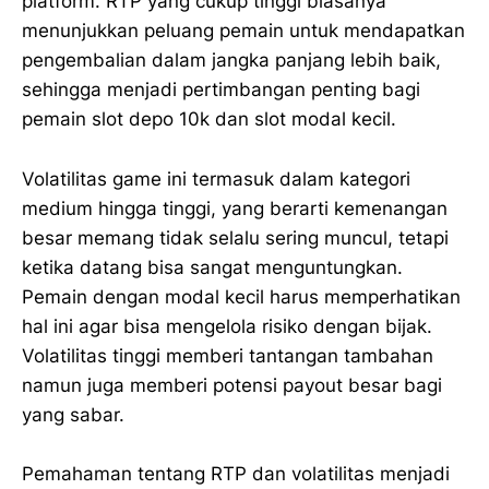
platform. RTP yang cukup tinggi biasanya
menunjukkan peluang pemain untuk mendapatkan
pengembalian dalam jangka panjang lebih baik,
sehingga menjadi pertimbangan penting bagi
pemain slot depo 10k dan slot modal kecil.
Volatilitas game ini termasuk dalam kategori
medium hingga tinggi, yang berarti kemenangan
besar memang tidak selalu sering muncul, tetapi
ketika datang bisa sangat menguntungkan.
Pemain dengan modal kecil harus memperhatikan
hal ini agar bisa mengelola risiko dengan bijak.
Volatilitas tinggi memberi tantangan tambahan
namun juga memberi potensi payout besar bagi
yang sabar.
Pemahaman tentang RTP dan volatilitas menjadi