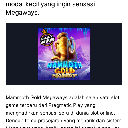
modal kecil yang ingin sensasi
Megaways.
Mammoth Gold Megaways adalah salah satu slot
game terbaru dari Pragmatic Play yang
menghadirkan sensasi seru di dunia slot online.
Dengan tema prasejarah yang menarik dan sistem