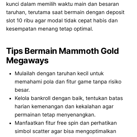
kunci dalam memilih waktu main dan besaran
taruhan, terutama saat bermain dengan deposit
slot 10 ribu agar modal tidak cepat habis dan
kesempatan menang tetap optimal.
Tips Bermain Mammoth Gold
Megaways
Mulailah dengan taruhan kecil untuk
memahami pola dan fitur game tanpa risiko
besar.
Kelola bankroll dengan baik, tentukan batas
harian kemenangan dan kekalahan agar
permainan tetap menyenangkan.
Manfaatkan fitur free spin dan perhatikan
simbol scatter agar bisa mengoptimalkan