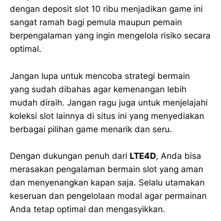
dengan deposit slot 10 ribu menjadikan game ini
sangat ramah bagi pemula maupun pemain
berpengalaman yang ingin mengelola risiko secara
optimal.
Jangan lupa untuk mencoba strategi bermain
yang sudah dibahas agar kemenangan lebih
mudah diraih. Jangan ragu juga untuk menjelajahi
koleksi slot lainnya di situs ini yang menyediakan
berbagai pilihan game menarik dan seru.
Dengan dukungan penuh dari
LTE4D
, Anda bisa
merasakan pengalaman bermain slot yang aman
dan menyenangkan kapan saja. Selalu utamakan
keseruan dan pengelolaan modal agar permainan
Anda tetap optimal dan mengasyikkan.