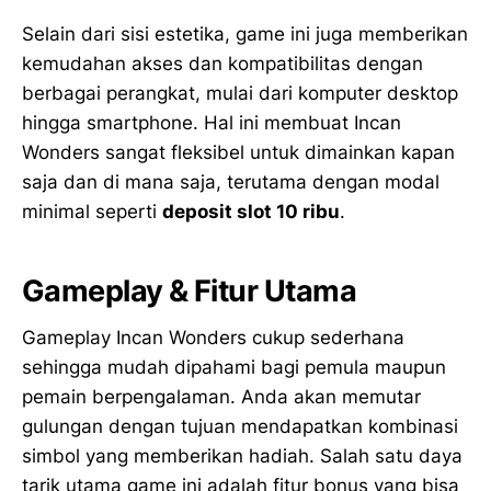
Selain dari sisi estetika, game ini juga memberikan
kemudahan akses dan kompatibilitas dengan
berbagai perangkat, mulai dari komputer desktop
hingga smartphone. Hal ini membuat Incan
Wonders sangat fleksibel untuk dimainkan kapan
saja dan di mana saja, terutama dengan modal
minimal seperti
deposit slot 10 ribu
.
Gameplay & Fitur Utama
Gameplay Incan Wonders cukup sederhana
sehingga mudah dipahami bagi pemula maupun
pemain berpengalaman. Anda akan memutar
gulungan dengan tujuan mendapatkan kombinasi
simbol yang memberikan hadiah. Salah satu daya
tarik utama game ini adalah fitur bonus yang bisa