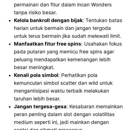
permainan dan fitur dalam Incan Wonders
tanpa risiko besar.
Kelola bankroll dengan bijak
: Tentukan batas
harian untuk bermain dan jangan tergoda
untuk terus bermain jika sudah melewati limit.
Manfaatkan fitur free spins
: Usahakan fokus
pada putaran yang memicu free spins agar
peluang mendapatkan kemenangan lebih
besar meningkat.
Kenali pola simbol
: Perhatikan pola
kemunculan simbol scatter dan wild untuk
mengantisipasi waktu terbaik melakukan
taruhan lebih besar.
Jangan tergesa-gesa
: Kesabaran memainkan
peran penting dalam slot dengan volatilitas
medium seperti ini, jadi mainkan dengan