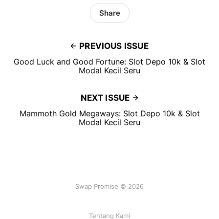
Share
PREVIOUS ISSUE
Good Luck and Good Fortune: Slot Depo 10k & Slot
Modal Kecil Seru
NEXT ISSUE
Mammoth Gold Megaways: Slot Depo 10k & Slot
Modal Kecil Seru
Swap Promise © 2026
Tentang Kami