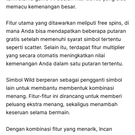
memacu kemenangan besar.
Fitur utama yang ditawarkan meliputi free spins, di
mana Anda bisa mendapatkan beberapa putaran
gratis setelah memenuhi syarat simbol tertentu
seperti scatter. Selain itu, terdapat fitur multiplier
yang secara otomatis meningkatkan nilai
kemenangan Anda dalam satu putaran tertentu.
Simbol Wild berperan sebagai pengganti simbol
lain untuk membantu membentuk kombinasi
menang. Fitur-fitur ini dirancang untuk memberi
peluang ekstra menang, sekaligus menambah
keseruan selama bermain.
Dengan kombinasi fitur yang menarik, Incan