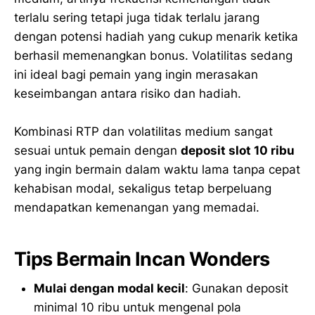
terlalu sering tetapi juga tidak terlalu jarang
dengan potensi hadiah yang cukup menarik ketika
berhasil memenangkan bonus. Volatilitas sedang
ini ideal bagi pemain yang ingin merasakan
keseimbangan antara risiko dan hadiah.
Kombinasi RTP dan volatilitas medium sangat
sesuai untuk pemain dengan
deposit slot 10 ribu
yang ingin bermain dalam waktu lama tanpa cepat
kehabisan modal, sekaligus tetap berpeluang
mendapatkan kemenangan yang memadai.
Tips Bermain Incan Wonders
Mulai dengan modal kecil
: Gunakan deposit
minimal 10 ribu untuk mengenal pola