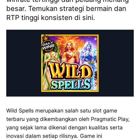
besar. Temukan strategi bermain dan
RTP tinggi konsisten di sini.
Wild Spells merupakan salah satu slot game
terbaru yang dikembangkan oleh Pragmatic Play,
yang sejak lama dikenal dengan kualitas serta
inovasi dalam setiap rilisnya. Game ini