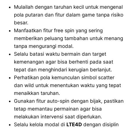
Mulailah dengan taruhan kecil untuk mengenal
pola putaran dan fitur dalam game tanpa risiko
besar.
Manfaatkan fitur free spin yang sering
memberikan peluang tambahan untuk menang
tanpa mengurangi modal.
Selalu batasi waktu bermain dan target
kemenangan agar bisa berhenti pada saat
tepat dan menghindari kerugian berlanjut.
Perhatikan pola kemunculan simbol scatter
dan wild untuk menentukan waktu yang tepat
menaikkan taruhan.
Gunakan fitur auto-spin dengan bijak, pastikan
tetap memantau permainan agar bisa
melakukan intervensi saat diperlukan.
Selalu kelola modal di
LTE4D
dengan disiplin