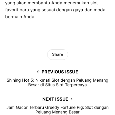
yang akan membantu Anda menemukan slot
favorit baru yang sesuai dengan gaya dan modal
bermain Anda.
Share
PREVIOUS ISSUE
Shining Hot 5: Nikmati Slot dengan Peluang Menang
Besar di Situs Slot Terpercaya
NEXT ISSUE
Jam Gacor Terbaru Greedy Fortune Pig: Slot dengan
Peluang Menang Besar