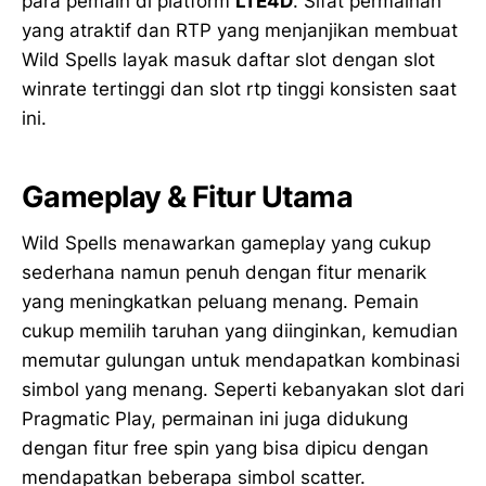
para pemain di platform
LTE4D
. Sifat permainan
yang atraktif dan RTP yang menjanjikan membuat
Wild Spells layak masuk daftar slot dengan slot
winrate tertinggi dan slot rtp tinggi konsisten saat
ini.
Gameplay & Fitur Utama
Wild Spells menawarkan gameplay yang cukup
sederhana namun penuh dengan fitur menarik
yang meningkatkan peluang menang. Pemain
cukup memilih taruhan yang diinginkan, kemudian
memutar gulungan untuk mendapatkan kombinasi
simbol yang menang. Seperti kebanyakan slot dari
Pragmatic Play, permainan ini juga didukung
dengan fitur free spin yang bisa dipicu dengan
mendapatkan beberapa simbol scatter.