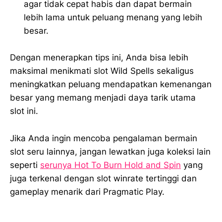
agar tidak cepat habis dan dapat bermain
lebih lama untuk peluang menang yang lebih
besar.
Dengan menerapkan tips ini, Anda bisa lebih
maksimal menikmati slot Wild Spells sekaligus
meningkatkan peluang mendapatkan kemenangan
besar yang memang menjadi daya tarik utama
slot ini.
Jika Anda ingin mencoba pengalaman bermain
slot seru lainnya, jangan lewatkan juga koleksi lain
seperti
serunya Hot To Burn Hold and Spin
yang
juga terkenal dengan slot winrate tertinggi dan
gameplay menarik dari Pragmatic Play.