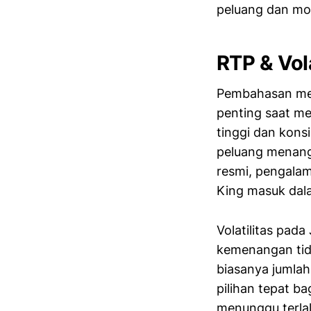
peluang dan mom
RTP & Vola
Pembahasan meng
penting saat me
tinggi dan kons
peluang menang 
resmi, pengala
King masuk dala
Volatilitas pad
kemenangan tida
biasanya jumla
pilihan tepat b
menunggu terlal