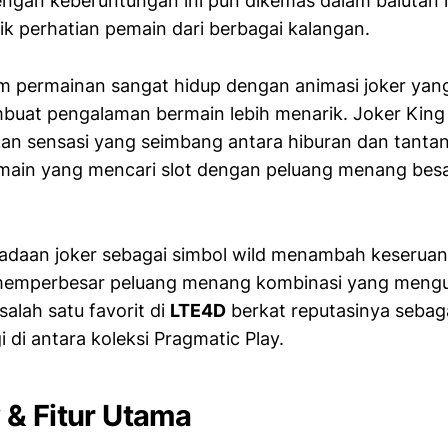
dengan keberuntungan ini pun dikemas dalam balutan
k perhatian pemain dari berbagai kalangan.
m permainan sangat hidup dengan animasi joker yang
buat pengalaman bermain lebih menarik. Joker King
an sensasi yang seimbang antara hiburan dan tanta
main yang mencari slot dengan peluang menang besar
eradaan joker sebagai simbol wild menambah keserua
emperbesar peluang menang kombinasi yang mengu
 salah satu favorit di
LTE4D
berkat reputasinya sebag
i di antara koleksi Pragmatic Play.
& Fitur Utama