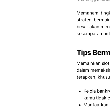
Memahami tingka
strategi bermai
besar akan mera
kesempatan untu
Tips Berm
Memainkan slot
dalam memaksim
terapkan, khusu
Kelola bankr
kamu tidak 
Manfaatkan 