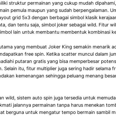
liki struktur permainan yang cukup mudah dipahami
main pemula maupun yang sudah berpengalaman. Umu
out grid 5x3 dengan berbagai simbol klasik kerajaan
, dan tentu saja, simbol joker sebagai wild. Fitur wil
imbol lain untuk membantu membentuk kombinasi 
r utama yang membuat Joker King semakin menarik a
apatkan free spin. Ketika scatter muncul dalam jum
hadiahi putaran gratis yang bisa memperbesar pote
. Selain itu, fitur multiplier juga sering hadir selama 
ndakan kemenangan sehingga peluang menang besa
dan wild, sistem auto spin juga tersedia untuk memu
kmati jalannya permainan tanpa harus menekan tomb
ngat berguna untuk mengatur tempo bermain sambil 