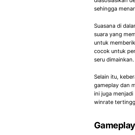
diasosiasikan 
sehingga menari
Suasana di dala
suara yang mem
untuk memberik
cocok untuk pe
seru dimainkan.
Selain itu, keb
gameplay dan m
ini juga menjadi
winrate tertingg
Gameplay 