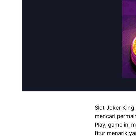
Slot Joker King
mencari permai
Play, game ini 
fitur menarik y