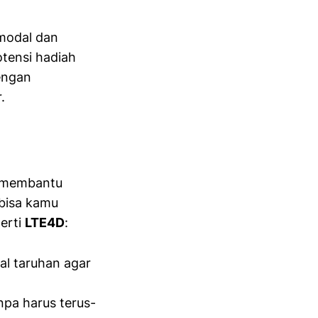
 modal dan
otensi hadiah
engan
.
t membantu
bisa kamu
perti
LTE4D
:
al taruhan agar
pa harus terus-