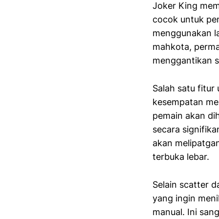
Joker King memi
cocok untuk pe
menggunakan lay
mahkota, permata
menggantikan s
Salah satu fitu
kesempatan mend
pemain akan di
secara signifikan
akan melipatga
terbuka lebar.
Selain scatter 
yang ingin meni
manual. Ini sa