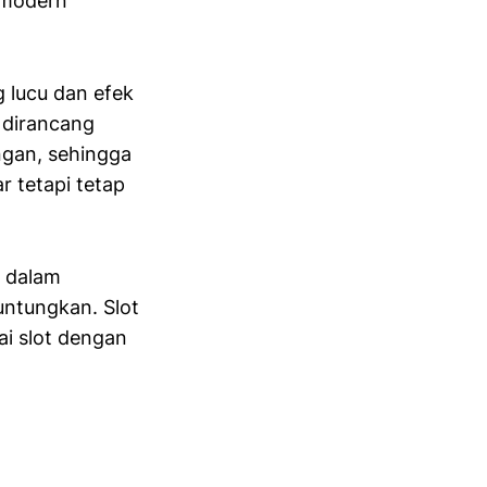
 modern
 lucu dan efek
 dirancang
ngan, sehingga
 tetapi tetap
n dalam
ntungkan. Slot
ai slot dengan