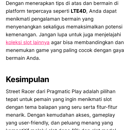
Dengan menerapkan tips di atas dan bermain di
platform terpercaya seperti
LTE4D
, Anda dapat
menikmati pengalaman bermain yang
menyenangkan sekaligus memaksimalkan potensi
kemenangan. Jangan lupa untuk juga menjelajahi
koleksi slot lainnya
agar bisa membandingkan dan
menemukan game yang paling cocok dengan gaya
bermain Anda.
Kesimpulan
Street Racer dari Pragmatic Play adalah pilihan
tepat untuk pemain yang ingin menikmati slot
dengan tema balapan yang seru serta fitur-fitur
menarik. Dengan kemudahan akses, gameplay
yang user-friendly, dan peluang menang yang