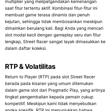
multiplier yang melipatgandakan kemenangan
saat fitur tertentu aktif. Kombinasi fitur-fitur ini
membuat game terasa dinamis dan penuh
kejutan, sehingga tidak membosankan meskipun
dimainkan berulang kali. Bagi Anda yang mencari
slot modal kecil dengan gameplay seru dan fitur
lengkap, Street Racer sangat layak dimasukkan ke
dalam daftar koleksi.
RTP & Volatilitas
Return to Player (RTP) pada slot Street Racer
berada pada kisaran yang umum ditemukan
dalam game slot dari Pragmatic Play, yang artinya
tingkat pengembalian kepada pemain cukup
kompetitif. Meskipun kami tidak menyebutkan
angka spesifik, RTP ini menunjukkan bahwa