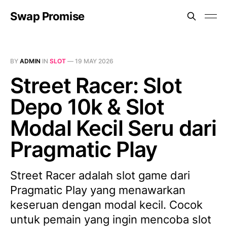
Swap Promise
BY
ADMIN
IN
SLOT
—
19 MAY 2026
Street Racer: Slot
Depo 10k & Slot
Modal Kecil Seru dari
Pragmatic Play
Street Racer adalah slot game dari
Pragmatic Play yang menawarkan
keseruan dengan modal kecil. Cocok
untuk pemain yang ingin mencoba slot