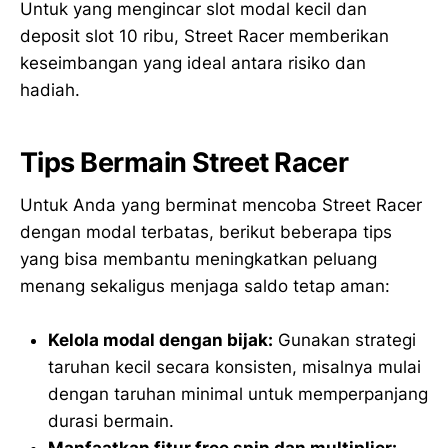
Untuk yang mengincar slot modal kecil dan
deposit slot 10 ribu, Street Racer memberikan
keseimbangan yang ideal antara risiko dan
hadiah.
Tips Bermain Street Racer
Untuk Anda yang berminat mencoba Street Racer
dengan modal terbatas, berikut beberapa tips
yang bisa membantu meningkatkan peluang
menang sekaligus menjaga saldo tetap aman:
Kelola modal dengan bijak:
Gunakan strategi
taruhan kecil secara konsisten, misalnya mulai
dengan taruhan minimal untuk memperpanjang
durasi bermain.