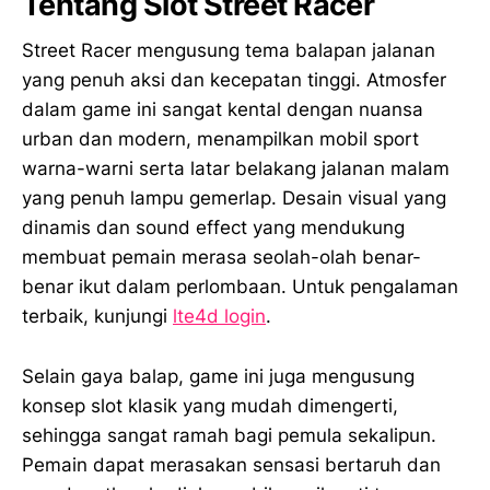
Tentang Slot Street Racer
Street Racer mengusung tema balapan jalanan
yang penuh aksi dan kecepatan tinggi. Atmosfer
dalam game ini sangat kental dengan nuansa
urban dan modern, menampilkan mobil sport
warna-warni serta latar belakang jalanan malam
yang penuh lampu gemerlap. Desain visual yang
dinamis dan sound effect yang mendukung
membuat pemain merasa seolah-olah benar-
benar ikut dalam perlombaan. Untuk pengalaman
terbaik, kunjungi
lte4d login
.
Selain gaya balap, game ini juga mengusung
konsep slot klasik yang mudah dimengerti,
sehingga sangat ramah bagi pemula sekalipun.
Pemain dapat merasakan sensasi bertaruh dan