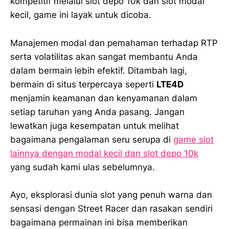
kompetitif melalui slot depo 10k dan slot modal
kecil, game ini layak untuk dicoba.
Manajemen modal dan pemahaman terhadap RTP
serta volatilitas akan sangat membantu Anda
dalam bermain lebih efektif. Ditambah lagi,
bermain di situs terpercaya seperti
LTE4D
menjamin keamanan dan kenyamanan dalam
setiap taruhan yang Anda pasang. Jangan
lewatkan juga kesempatan untuk melihat
bagaimana pengalaman seru serupa di
game slot
lainnya dengan modal kecil dan slot depo 10k
yang sudah kami ulas sebelumnya.
Ayo, eksplorasi dunia slot yang penuh warna dan
sensasi dengan Street Racer dan rasakan sendiri
bagaimana permainan ini bisa memberikan