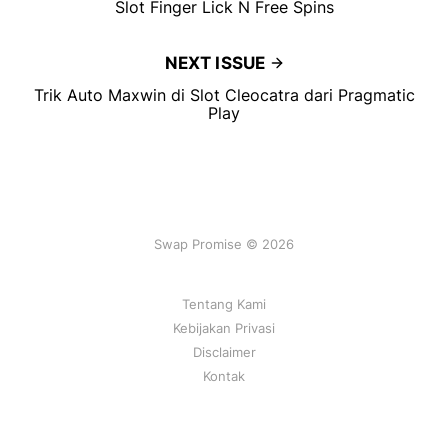
Slot Finger Lick N Free Spins
NEXT ISSUE
Trik Auto Maxwin di Slot Cleocatra dari Pragmatic
Play
Swap Promise © 2026
Tentang Kami
Kebijakan Privasi
Disclaimer
Kontak