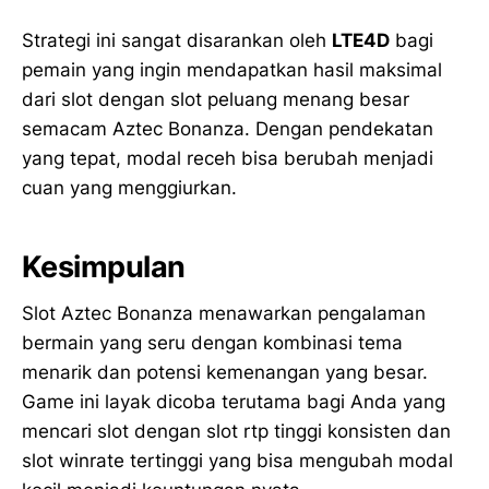
Strategi ini sangat disarankan oleh
LTE4D
bagi
pemain yang ingin mendapatkan hasil maksimal
dari slot dengan slot peluang menang besar
semacam Aztec Bonanza. Dengan pendekatan
yang tepat, modal receh bisa berubah menjadi
cuan yang menggiurkan.
Kesimpulan
Slot Aztec Bonanza menawarkan pengalaman
bermain yang seru dengan kombinasi tema
menarik dan potensi kemenangan yang besar.
Game ini layak dicoba terutama bagi Anda yang
mencari slot dengan slot rtp tinggi konsisten dan
slot winrate tertinggi yang bisa mengubah modal