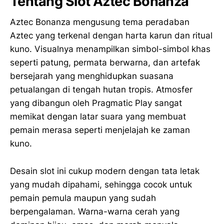
Tentang Slot Aztec Bonanza
Aztec Bonanza mengusung tema peradaban
Aztec yang terkenal dengan harta karun dan ritual
kuno. Visualnya menampilkan simbol-simbol khas
seperti patung, permata berwarna, dan artefak
bersejarah yang menghidupkan suasana
petualangan di tengah hutan tropis. Atmosfer
yang dibangun oleh Pragmatic Play sangat
memikat dengan latar suara yang membuat
pemain merasa seperti menjelajah ke zaman
kuno.
Desain slot ini cukup modern dengan tata letak
yang mudah dipahami, sehingga cocok untuk
pemain pemula maupun yang sudah
berpengalaman. Warna-warna cerah yang