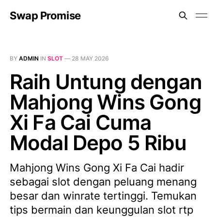
Swap Promise
BY
ADMIN
IN
SLOT
—
28 MAY 2026
Raih Untung dengan
Mahjong Wins Gong
Xi Fa Cai Cuma
Modal Depo 5 Ribu
Mahjong Wins Gong Xi Fa Cai hadir
sebagai slot dengan peluang menang
besar dan winrate tertinggi. Temukan
tips bermain dan keunggulan slot rtp