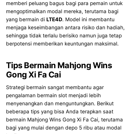
memberi peluang bagus bagi para pemain untuk
mengoptimalkan modal mereka, terutama bagi
yang bermain di
LTE4D
. Model ini membantu
menjaga keseimbangan antara risiko dan hadiah,
sehingga tidak terlalu berisiko namun juga tetap
berpotensi memberikan keuntungan maksimal.
Tips Bermain Mahjong Wins
Gong Xi Fa Cai
Strategi bermain sangat membantu agar
pengalaman bermain slot menjadi lebih
menyenangkan dan menguntungkan. Berikut
beberapa tips yang bisa Anda terapkan saat
bermain Mahjong Wins Gong Xi Fa Cai, terutama
bagi yang mulai dengan depo 5 ribu atau modal