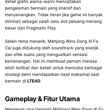
detail grafis warna-warni menciptakan
pengalaman bermain yang imersif dan
menyenangkan. Tidak heran jika game ini banyak
diminati sebagai salah satu slot peluang menang
besar dari Pragmatic Play.
Selain tema menarik, Mahjong Wins Gong Xi Fa
Cai juga didukung oleh soundtrack yang enerjik
dan efek suara yang menguatkan sensasi
kemenangan. Hal ini membuat pemain merasa
lebih terlibat dan betah untuk mencoba berbagai
strategi demi mendapatkan hasil maksimal saat
bermain di
LTE4D
.
Gameplay & Fitur Utama
Mengenal cara bermain Mahjong Wins Gong Xi Fa