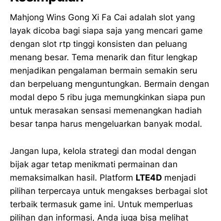
Mahjong Wins Gong Xi Fa Cai adalah slot yang
layak dicoba bagi siapa saja yang mencari game
dengan slot rtp tinggi konsisten dan peluang
menang besar. Tema menarik dan fitur lengkap
menjadikan pengalaman bermain semakin seru
dan berpeluang menguntungkan. Bermain dengan
modal depo 5 ribu juga memungkinkan siapa pun
untuk merasakan sensasi memenangkan hadiah
besar tanpa harus mengeluarkan banyak modal.
Jangan lupa, kelola strategi dan modal dengan
bijak agar tetap menikmati permainan dan
memaksimalkan hasil. Platform
LTE4D
menjadi
pilihan terpercaya untuk mengakses berbagai slot
terbaik termasuk game ini. Untuk memperluas
pilihan dan informasi, Anda juga bisa melihat