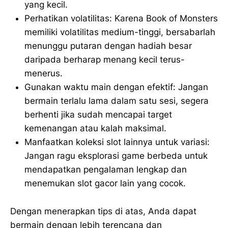
yang kecil.
Perhatikan volatilitas: Karena Book of Monsters
memiliki volatilitas medium-tinggi, bersabarlah
menunggu putaran dengan hadiah besar
daripada berharap menang kecil terus-
menerus.
Gunakan waktu main dengan efektif: Jangan
bermain terlalu lama dalam satu sesi, segera
berhenti jika sudah mencapai target
kemenangan atau kalah maksimal.
Manfaatkan koleksi slot lainnya untuk variasi:
Jangan ragu eksplorasi game berbeda untuk
mendapatkan pengalaman lengkap dan
menemukan slot gacor lain yang cocok.
Dengan menerapkan tips di atas, Anda dapat
bermain dengan lebih terencana dan