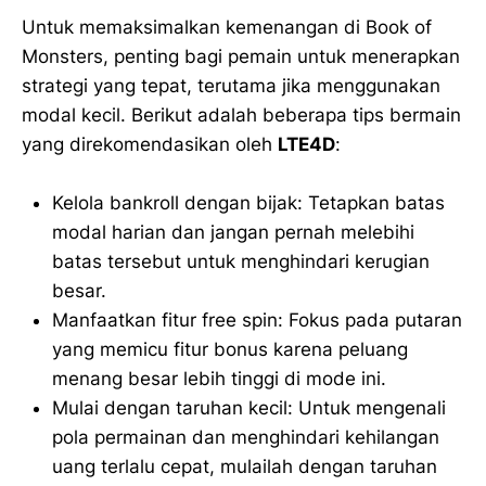
Untuk memaksimalkan kemenangan di Book of
Monsters, penting bagi pemain untuk menerapkan
strategi yang tepat, terutama jika menggunakan
modal kecil. Berikut adalah beberapa tips bermain
yang direkomendasikan oleh
LTE4D
:
Kelola bankroll dengan bijak: Tetapkan batas
modal harian dan jangan pernah melebihi
batas tersebut untuk menghindari kerugian
besar.
Manfaatkan fitur free spin: Fokus pada putaran
yang memicu fitur bonus karena peluang
menang besar lebih tinggi di mode ini.
Mulai dengan taruhan kecil: Untuk mengenali
pola permainan dan menghindari kehilangan
uang terlalu cepat, mulailah dengan taruhan