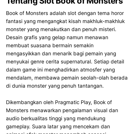
Tentang Slot Book of Monsters
Book of Monsters adalah slot dengan tema horor
fantasi yang mengangkat kisah makhluk-makhluk
monster yang menakutkan dan penuh misteri.
Desain grafis yang gelap namun menawan
membuat suasana bermain semakin
mengasyikkan dan menarik bagi pemain yang
menyukai genre cerita supernatural. Setiap detail
dalam game ini menghadirkan atmosfer yang
mendalam, membawa pemain seolah-olah berada
di dunia monster yang penuh tantangan.
Dikembangkan oleh Pragmatic Play, Book of
Monsters menawarkan pengalaman visual dan
audio berkualitas tinggi yang mendukung
gameplay. Suara latar yang mencekam dan