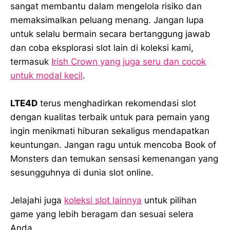
sangat membantu dalam mengelola risiko dan
memaksimalkan peluang menang. Jangan lupa
untuk selalu bermain secara bertanggung jawab
dan coba eksplorasi slot lain di koleksi kami,
termasuk
Irish Crown yang juga seru dan cocok
untuk modal kecil
.
LTE4D
terus menghadirkan rekomendasi slot
dengan kualitas terbaik untuk para pemain yang
ingin menikmati hiburan sekaligus mendapatkan
keuntungan. Jangan ragu untuk mencoba Book of
Monsters dan temukan sensasi kemenangan yang
sesungguhnya di dunia slot online.
Jelajahi juga
koleksi slot lainnya
untuk pilihan
game yang lebih beragam dan sesuai selera
Anda.