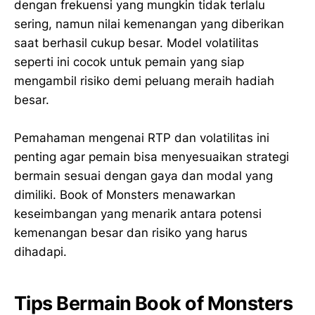
dengan frekuensi yang mungkin tidak terlalu
sering, namun nilai kemenangan yang diberikan
saat berhasil cukup besar. Model volatilitas
seperti ini cocok untuk pemain yang siap
mengambil risiko demi peluang meraih hadiah
besar.
Pemahaman mengenai RTP dan volatilitas ini
penting agar pemain bisa menyesuaikan strategi
bermain sesuai dengan gaya dan modal yang
dimiliki. Book of Monsters menawarkan
keseimbangan yang menarik antara potensi
kemenangan besar dan risiko yang harus
dihadapi.
Tips Bermain Book of Monsters