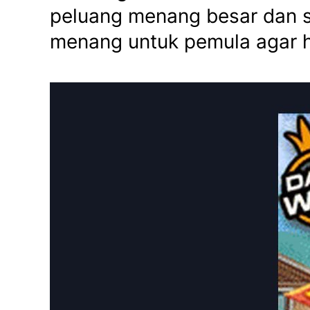
peluang menang besar dan slo
menang untuk pemula agar h