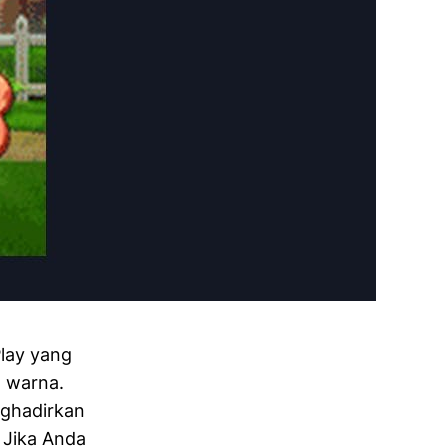
Play yang
 warna.
nghadirkan
 Jika Anda