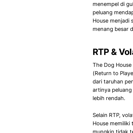
menempel di gul
peluang mendap
House menjadi s
menang besar d
RTP & Vola
The Dog House d
(Return to Play
dari taruhan pe
artinya peluang
lebih rendah.
Selain RTP, vol
House memiliki 
mungkin tidak t