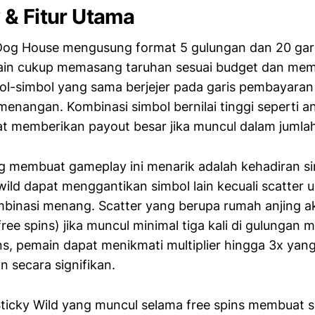
& Fitur Utama
og House mengusung format 5 gulungan dan 20 gar
main cukup memasang taruhan sesuai budget dan mem
l-simbol yang sama berjejer pada garis pembayaran
nangan. Kombinasi simbol bernilai tinggi seperti an
t memberikan payout besar jika muncul dalam jumlah
g membuat gameplay ini menarik adalah kehadiran si
 wild dapat menggantikan simbol lain kecuali scatter 
inasi menang. Scatter yang berupa rumah anjing 
free spins) jika muncul minimal tiga kali di gulungan m
ns, pemain dapat menikmati multiplier hingga 3x ya
n secara signifikan.
r Sticky Wild yang muncul selama free spins membuat s