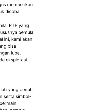
igus memberikan
uk dicoba.
nilai RTP yang
khususnya pemula
l ini, kami akan
ang bisa
gan lupa,
da eksplorasi.
umah yang penuh
 serta simbol-
 bermain