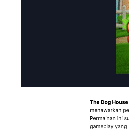
The Dog House
menawarkan pen
Permainan ini s
gameplay yang 