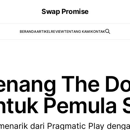
Swap Promise
BERANDA
ARTIKEL
REVIEW
TENTANG KAMI
KONTAK
enang The Do
untuk Pemula 
menarik dari Pragmatic Play deng