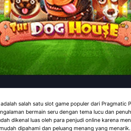
adalah salah satu slot game populer dari Pragmatic 
galaman bermain seru dengan tema lucu dan penuh
udah dikenal luas oleh para penjudi online karena me
mudah dipahami dan peluang menang yang menarik.