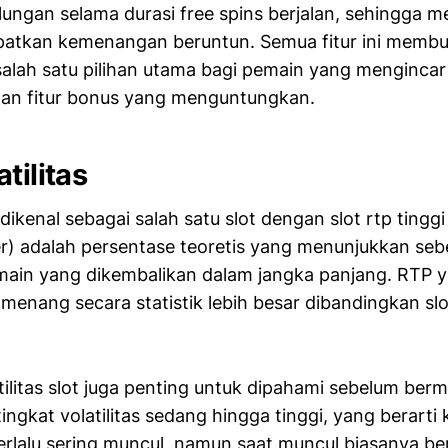
ungan selama durasi free spins berjalan, sehingga 
atkan kemenangan beruntun. Semua fitur ini memb
alah satu pilihan utama bagi pemain yang mengincar 
an fitur bonus yang menguntungkan.
tilitas
ikenal sebagai salah satu slot dengan slot rtp tingg
er) adalah persentase teoretis yang menunjukkan se
main yang dikembalikan dalam jangka panjang. RTP y
 menang secara statistik lebih besar dibandingkan s
atilitas slot juga penting untuk dipahami sebelum ber
tingkat volatilitas sedang hingga tinggi, yang berar
erlalu sering muncul, namun saat muncul biasanya be