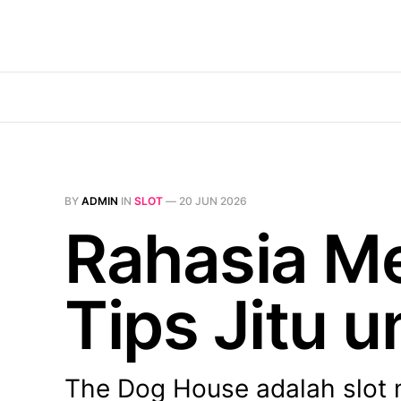
BY
ADMIN
IN
SLOT
—
20 JUN 2026
Rahasia M
Tips Jitu 
The Dog House adalah slot 