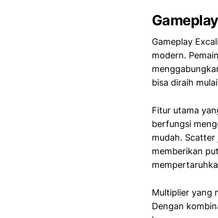
Gameplay 
Gameplay Excal
modern. Pemain
menggabungkan 
bisa diraih mula
Fitur utama yan
berfungsi meng
mudah. Scatter 
memberikan put
mempertaruhka
Multiplier yang
Dengan kombinas