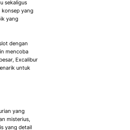
u sekaligus
n konsep yang
ik yang
slot dengan
ngin mencoba
esar, Excalibur
enarik untuk
urian yang
n misterius,
s yang detail