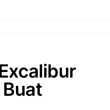
Excalibur
 Buat