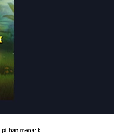
 pilihan menarik