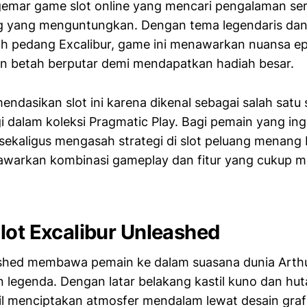
emar game slot online yang mencari pengalaman ser
 yang menguntungkan. Dengan tema legendaris da
h pedang Excalibur, game ini menawarkan nuansa ep
 betah berputar demi mendapatkan hadiah besar.
dasikan slot ini karena dikenal sebagai salah satu 
gi dalam koleksi Pragmatic Play. Bagi pemain yang i
ekaligus mengasah strategi di slot peluang menang b
warkan kombinasi gameplay dan fitur yang cukup m
lot Excalibur Unleashed
ashed membawa pemain ke dalam suasana dunia Arth
 legenda. Dengan latar belakang kastil kuno dan huta
il menciptakan atmosfer mendalam lewat desain grafi