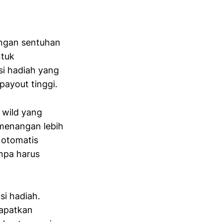
engan sentuhan
ntuk
i hadiah yang
payout tinggi.
 wild yang
menangan lebih
 otomatis
npa harus
si hadiah.
dapatkan