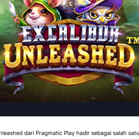
nleashed dari Pragmatic Play hadir sebagai salah satu