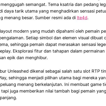
 menggugah semangat. Tema ksatria dan pedang leg
di daya tarik utama yang menghadirkan sensasi petu
ng menang besar. Sumber resmi ada di
lte4d
.
ki layout modern yang mudah dipahami oleh pemain 
engalaman. Setiap simbol dan elemen visual dibuat
ma, sehingga pemain dapat merasakan sensasi legen
play. Eksplorasi fitur dan tahapan dalam permainan
an epik dan menghibur.
libur Unleashed dikenal sebagai salah satu slot RTP ti
Play, sehingga menjadi pilihan utama bagi mereka ya
eluang menang berkelanjutan. Ini membuat game t
api juga memberikan nilai tambah bagi pemain yang 
panjang.