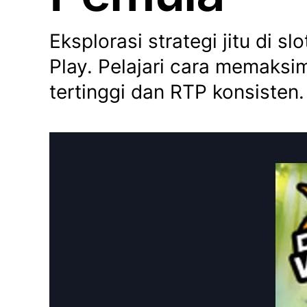
Eksplorasi strategi jitu di s
Play. Pelajari cara memaksi
tertinggi dan RTP konsisten.