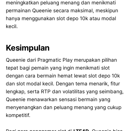
meningkatkan peluang menang dan menikmati
permainan Queenie secara maksimal, meskipun
hanya menggunakan slot depo 10k atau modal
kecil.
Kesimpulan
Queenie dari Pragmatic Play merupakan pilihan
tepat bagi pemain yang ingin menikmati slot
dengan cara bermain hemat lewat slot depo 10k
dan slot modal kecil. Dengan tema menarik, fitur
lengkap, serta RTP dan volatilitas yang seimbang,
Queenie menawarkan sensasi bermain yang
menyenangkan dan peluang menang yang cukup
kompetitif.