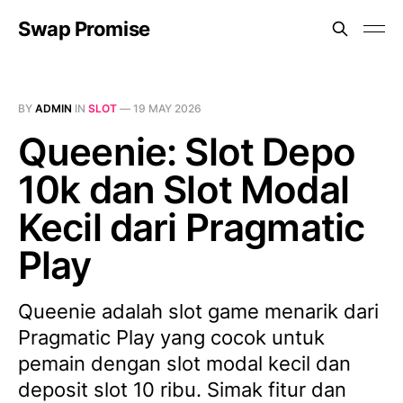
Swap Promise
BY
ADMIN
IN
SLOT
—
19 MAY 2026
Queenie: Slot Depo
10k dan Slot Modal
Kecil dari Pragmatic
Play
Queenie adalah slot game menarik dari
Pragmatic Play yang cocok untuk
pemain dengan slot modal kecil dan
deposit slot 10 ribu. Simak fitur dan