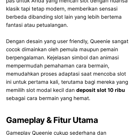
pas untuk Anda yang mencari slot dengan nuansa
klasik tapi tetap modern, memberikan sensasi
berbeda dibanding slot lain yang lebih bertema
fantasi atau petualangan.
Dengan desain yang user friendly, Queenie sangat
cocok dimainkan oleh pemula maupun pemain
berpengalaman. Kejelasan simbol dan animasi
mempermudah pemahaman cara bermain,
memudahkan proses adaptasi saat mencoba slot
ini untuk pertama kali, terutama bagi mereka yang
memilih slot modal kecil dan
deposit slot 10 ribu
sebagai cara bermain yang hemat.
Gameplay & Fitur Utama
Gameplay Queenie cukup sederhana dan