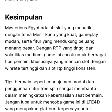
Kesimpulan
Mysterious Egypt adalah slot yang menarik
dengan tema Mesir kuno yang kuat, gameplay
mudah, serta fitur yang mendukung peluang
menang besar. Dengan RTP yang tinggi dan
volatilitas medium, game ini cocok untuk berbagai
tipe pemain, khususnya yang mencari slot dengan
winrate tertinggi dan slot rtp tinggi konsisten.
Tips bermain seperti manajemen modal dan
penggunaan fitur free spin sangat membantu
dalam meningkatkan keberhasilan saat bermain.
Jangan lupa untuk mencoba game ini di
LTE4D
yang merupakan platform terpercaya untuk