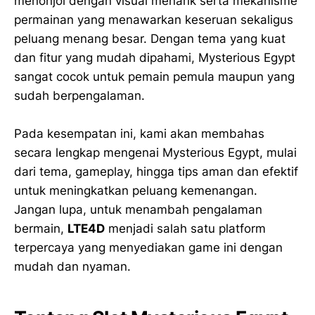
menonjol dengan visual menarik serta mekanisme
permainan yang menawarkan keseruan sekaligus
peluang menang besar. Dengan tema yang kuat
dan fitur yang mudah dipahami, Mysterious Egypt
sangat cocok untuk pemain pemula maupun yang
sudah berpengalaman.
Pada kesempatan ini, kami akan membahas
secara lengkap mengenai Mysterious Egypt, mulai
dari tema, gameplay, hingga tips aman dan efektif
untuk meningkatkan peluang kemenangan.
Jangan lupa, untuk menambah pengalaman
bermain,
LTE4D
menjadi salah satu platform
terpercaya yang menyediakan game ini dengan
mudah dan nyaman.