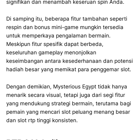
signifikan dan menambah keseruan spin Anda.
Di samping itu, beberapa fitur tambahan seperti
respin dan bonus mini-game mungkin tersedia
untuk memperkaya pengalaman bermain.
Meskipun fitur spesifik dapat berbeda,
keseluruhan gameplay menonjolkan
keseimbangan antara kesederhanaan dan potensi
hadiah besar yang memikat para penggemar slot.
Dengan demikian, Mysterious Egypt tidak hanya
menarik secara visual, tetapi juga dari segi fitur
yang mendukung strategi bermain, terutama bagi
pemain yang mencari slot peluang menang besar
dan slot rtp tinggi konsisten.