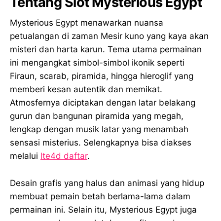
Tentang Slot Mysterious Egypt
Mysterious Egypt menawarkan nuansa
petualangan di zaman Mesir kuno yang kaya akan
misteri dan harta karun. Tema utama permainan
ini mengangkat simbol-simbol ikonik seperti
Firaun, scarab, piramida, hingga hieroglif yang
memberi kesan autentik dan memikat.
Atmosfernya diciptakan dengan latar belakang
gurun dan bangunan piramida yang megah,
lengkap dengan musik latar yang menambah
sensasi misterius. Selengkapnya bisa diakses
melalui
lte4d daftar
.
Desain grafis yang halus dan animasi yang hidup
membuat pemain betah berlama-lama dalam
permainan ini. Selain itu, Mysterious Egypt juga