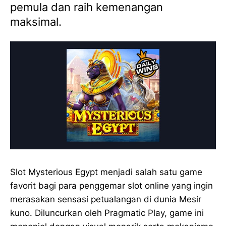
pemula dan raih kemenangan
maksimal.
Slot Mysterious Egypt menjadi salah satu game
favorit bagi para penggemar slot online yang ingin
merasakan sensasi petualangan di dunia Mesir
kuno. Diluncurkan oleh Pragmatic Play, game ini