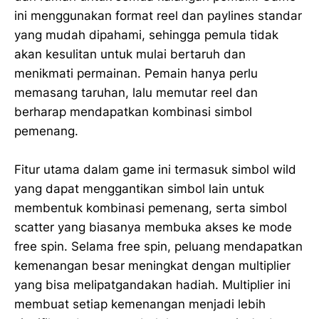
ini menggunakan format reel dan paylines standar
yang mudah dipahami, sehingga pemula tidak
akan kesulitan untuk mulai bertaruh dan
menikmati permainan. Pemain hanya perlu
memasang taruhan, lalu memutar reel dan
berharap mendapatkan kombinasi simbol
pemenang.
Fitur utama dalam game ini termasuk simbol wild
yang dapat menggantikan simbol lain untuk
membentuk kombinasi pemenang, serta simbol
scatter yang biasanya membuka akses ke mode
free spin. Selama free spin, peluang mendapatkan
kemenangan besar meningkat dengan multiplier
yang bisa melipatgandakan hadiah. Multiplier ini
membuat setiap kemenangan menjadi lebih