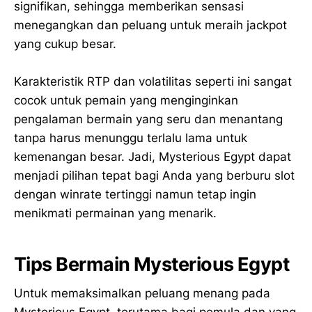
signifikan, sehingga memberikan sensasi
menegangkan dan peluang untuk meraih jackpot
yang cukup besar.
Karakteristik RTP dan volatilitas seperti ini sangat
cocok untuk pemain yang menginginkan
pengalaman bermain yang seru dan menantang
tanpa harus menunggu terlalu lama untuk
kemenangan besar. Jadi, Mysterious Egypt dapat
menjadi pilihan tepat bagi Anda yang berburu slot
dengan winrate tertinggi namun tetap ingin
menikmati permainan yang menarik.
Tips Bermain Mysterious Egypt
Untuk memaksimalkan peluang menang pada