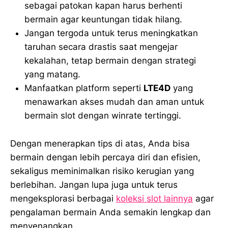
sebagai patokan kapan harus berhenti
bermain agar keuntungan tidak hilang.
Jangan tergoda untuk terus meningkatkan
taruhan secara drastis saat mengejar
kekalahan, tetap bermain dengan strategi
yang matang.
Manfaatkan platform seperti
LTE4D
yang
menawarkan akses mudah dan aman untuk
bermain slot dengan winrate tertinggi.
Dengan menerapkan tips di atas, Anda bisa
bermain dengan lebih percaya diri dan efisien,
sekaligus meminimalkan risiko kerugian yang
berlebihan. Jangan lupa juga untuk terus
mengeksplorasi berbagai
koleksi slot lainnya
agar
pengalaman bermain Anda semakin lengkap dan
menyenangkan.