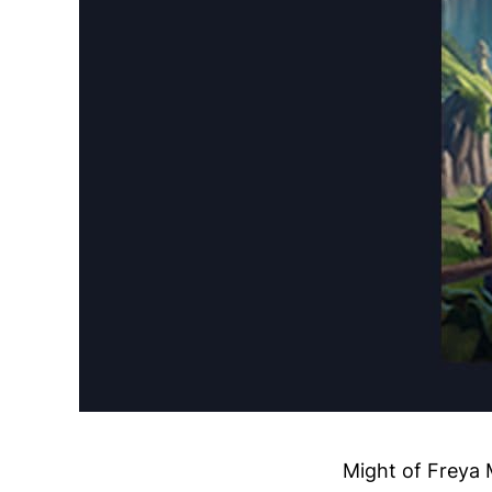
Might of Freya 