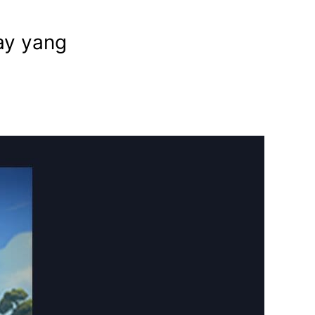
ay yang