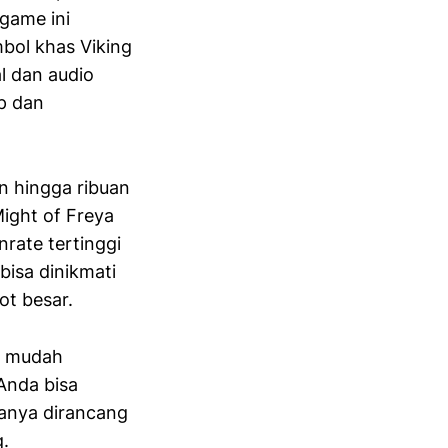
 game ini
bol khas Viking
l dan audio
p dan
n hingga ribuan
ight of Freya
rate tertinggi
 bisa dinikmati
ot besar.
n mudah
Anda bisa
uanya dirancang
.