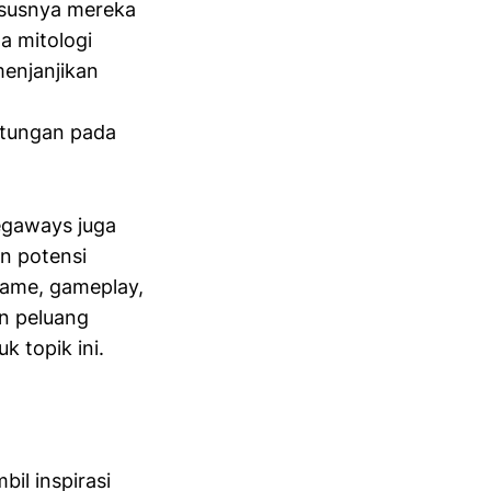
ususnya mereka
a mitologi
enjanjikan
ntungan pada
egaways juga
n potensi
game, gameplay,
an peluang
k topik ini.
il inspirasi