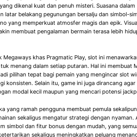
 yang dikenal kuat dan penuh misteri. Suasana dalam
 latar belakang pegunungan bersalju dan simbol-sim
uno yang memperkuat atmosfer magis dan epik. Visua
makin membuat pengalaman bermain terasa lebih hidu
 Megaways khas Pragmatic Play, slot ini menawarka
tuk menang dalam setiap putaran. Hal ini membuat M
i pilihan tepat bagi pemain yang mengincar slot win
ggi konsisten. Selain itu, game ini juga dirancang agar
gan modal kecil maupun yang mencari potensi jackp
ka yang ramah pengguna membuat pemula sekalipu
inan sekaligus mengatur strategi dengan nyaman. 
gam simbol dan fitur bonus dengan mudah, yang sem
ketertarikan sekaligus meningkatkan peluang menang