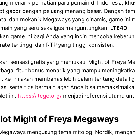
ung menarik perhatian para pemain di Indonesia, kh
lot gacor dengan peluang menang besar. Dengan tem
ntal dan mekanik Megaways yang dinamis, game ini m
main yang seru sekaligus menguntungkan.
LTE4D
an game ini bagi Anda yang ingin mencoba keberu
rate tertinggi dan RTP yang tinggi konsisten.
kan sensasi grafis yang memukau, Might of Freya M
bagai fitur bonus menarik yang mampu meningkatka
ikel ini akan membahas lebih dalam tentang detail 
itas, serta tips bermain agar Anda bisa memaksimalk
ot ini.
https://ltego.org/
menjadi referensi utama untu
lot Might of Freya Megaways
 Megaways mengusung tema mitologi Nordik, mengamb