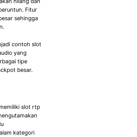
 akan hilang dan
eruntun. Fitur
besar sehingga
n.
jadi contoh slot
audio yang
bagai tipe
ckpot besar.
emiliki slot rtp
 mengutamakan
lu
alam kategori