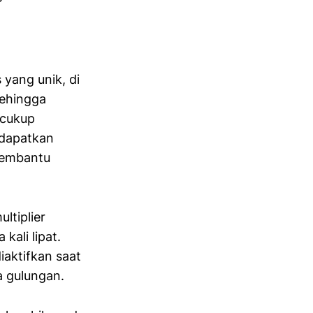
yang unik, di
sehingga
 cukup
endapatkan
membantu
ltiplier
ali lipat.
iaktifkan saat
a gulungan.