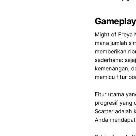
Gameplay 
Might of Freya
mana jumlah sim
memberikan rib
sederhana: sejaj
kemenangan, de
memicu fitur bo
Fitur utama yan
progresif yang 
Scatter adalah 
Anda mendapatka