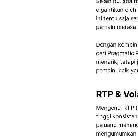
Selain itu, ada
digantikan oleh
ini tentu saja
pemain merasa l
Dengan kombinas
dari Pragmatic 
menarik, tetap
pemain, baik y
RTP & Vola
Mengenai RTP (R
tinggi konsist
peluang menang 
mengumumkan ang