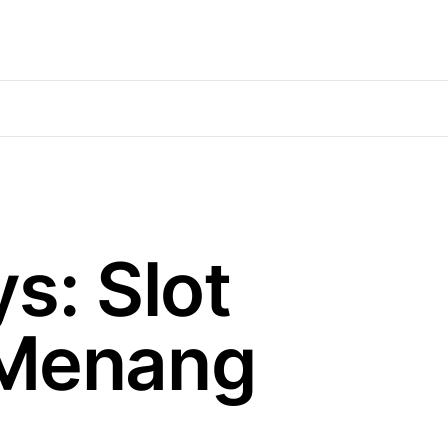
s: Slot
 Menang