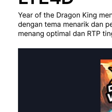
Year of the Dragon King me
dengan tema menarik dan p
menang optimal dan RTP ting