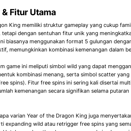
& Fitur Utama
gon King memiliki struktur gameplay yang cukup famil
 tetapi dengan sentuhan fitur unik yang meningkatk
ni biasanya menggunakan format 5 gulungan denga
aktif, memungkinkan kombinasi kemenangan dalam be
am game ini meliputi simbol wild yang dapat menggan
bentuk kombinasi menang, serta simbol scatter yan
ree spins). Fitur free spins ini sering kali disertai mult
umlah kemenangan secara signifikan selama putaran
erapa varian Year of the Dragon King juga menyertaka
i expanding wild atau retrigger free spins yang s