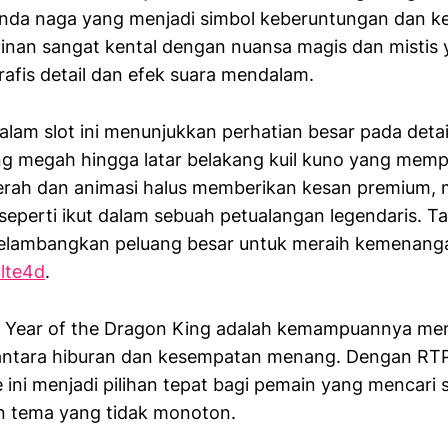
enda naga yang menjadi simbol keberuntungan dan k
nan sangat kental dengan nuansa magis dan mistis 
rafis detail dan efek suara mendalam.
lam slot ini menunjukkan perhatian besar pada detail
ng megah hingga latar belakang kuil kuno yang memp
rah dan animasi halus memberikan kesan premium,
eperti ikut dalam sebuah petualangan legendaris. 
melambangkan peluang besar untuk meraih kemenanga
 lte4d
.
i Year of the Dragon King adalah kemampuannya me
ntara hiburan dan kesempatan menang. Dengan RTP
 ini menjadi pilihan tepat bagi pemain yang mencari s
an tema yang tidak monoton.