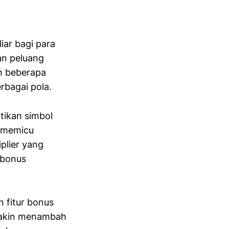
iar bagi para
an peluang
n beberapa
rbagai pola.
tikan simbol
g memicu
iplier yang
 bonus
n fitur bonus
emakin menambah