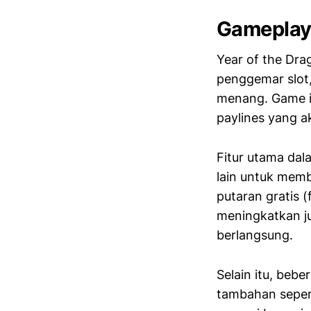
Gameplay 
Year of the Dra
penggemar slot,
menang. Game i
paylines yang 
Fitur utama dal
lain untuk mem
putaran gratis (f
meningkatkan j
berlangsung.
Selain itu, beb
tambahan sepert