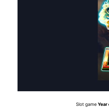
Slot game
Year 