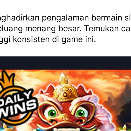
nghadirkan pengalaman bermain sl
eluang menang besar. Temukan ca
gi konsisten di game ini.