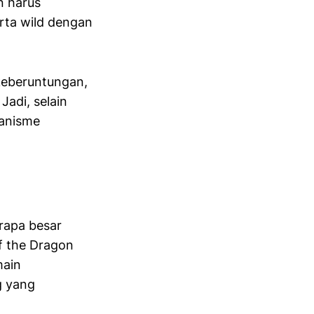
n harus
rta wild dengan
 keberuntungan,
adi, selain
kanisme
rapa besar
f the Dragon
main
g yang