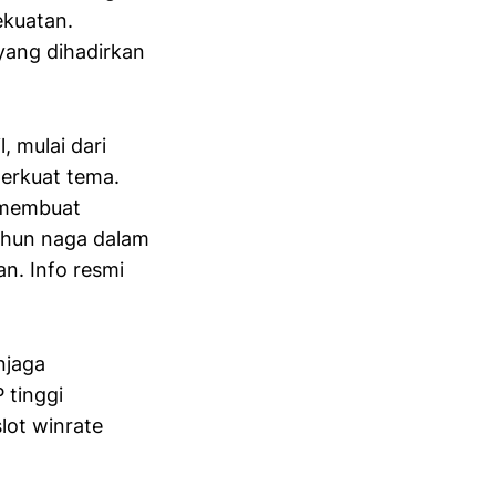
ekuatan.
yang dihadirkan
, mulai dari
erkuat tema.
 membuat
Tahun naga dalam
n. Info resmi
njaga
 tinggi
lot winrate