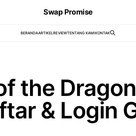
Swap Promise
BERANDA
ARTIKEL
REVIEW
TENTANG KAMI
KONTAK
of the Dragon
tar & Login 