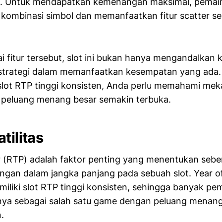
n. Untuk mendapatkan kemenangan maksimal, pemai
ombinasi simbol dan memanfaatkan fitur scatter se
 fitur tersebut, slot ini bukan hanya mengandalkan
strategi dalam memanfaatkan kesempatan yang ada. J
lot RTP tinggi konsisten, Anda perlu memahami me
 peluang menang besar semakin terbuka.
tilitas
r (RTP) adalah faktor penting yang menentukan sebe
gan dalam jangka panjang pada sebuah slot. Year o
miliki slot RTP tinggi konsisten, sehingga banyak pe
ya sebagai salah satu game dengan peluang menan
.