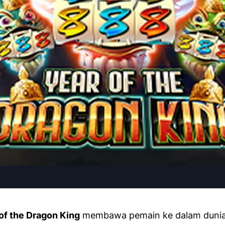
of the Dragon King
membawa pemain ke dalam dunia 