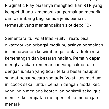
Pragmatic Play biasanya menghadirkan RTP yang
kompetitif untuk memastikan permainan menarik
dan berimbang bagi semua jenis pemain,
termasuk yang mengandalkan slot depo 10k.
Sementara itu, volatilitas Fruity Treats bisa
dikategorikan sebagai medium, artinya permainan
ini menawarkan keseimbangan antara frekuensi
kemenangan dan besaran hadiah. Pemain dapat
mengharapkan kemenangan yang cukup rutin
dengan jumlah yang tidak terlalu besar maupun
sangat besar secara sporadis. Volatilitas medium
ini cocok sekali untuk pemain dengan modal kecil
yang ingin menjaga kestabilan bankroll sekaligus
memiliki kesempatan memperoleh kemenangan
menarik.