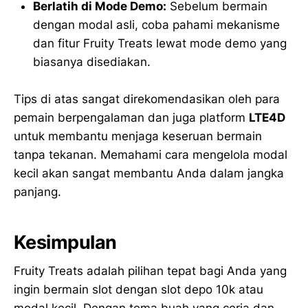
Berlatih di Mode Demo:
Sebelum bermain
dengan modal asli, coba pahami mekanisme
dan fitur Fruity Treats lewat mode demo yang
biasanya disediakan.
Tips di atas sangat direkomendasikan oleh para
pemain berpengalaman dan juga platform
LTE4D
untuk membantu menjaga keseruan bermain
tanpa tekanan. Memahami cara mengelola modal
kecil akan sangat membantu Anda dalam jangka
panjang.
Kesimpulan
Fruity Treats adalah pilihan tepat bagi Anda yang
ingin bermain slot dengan slot depo 10k atau