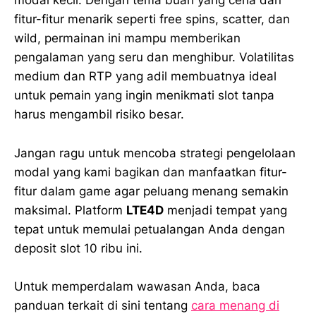
modal kecil. Dengan tema buah yang ceria dan
fitur-fitur menarik seperti free spins, scatter, dan
wild, permainan ini mampu memberikan
pengalaman yang seru dan menghibur. Volatilitas
medium dan RTP yang adil membuatnya ideal
untuk pemain yang ingin menikmati slot tanpa
harus mengambil risiko besar.
Jangan ragu untuk mencoba strategi pengelolaan
modal yang kami bagikan dan manfaatkan fitur-
fitur dalam game agar peluang menang semakin
maksimal. Platform
LTE4D
menjadi tempat yang
tepat untuk memulai petualangan Anda dengan
deposit slot 10 ribu ini.
Untuk memperdalam wawasan Anda, baca
panduan terkait di sini tentang
cara menang di