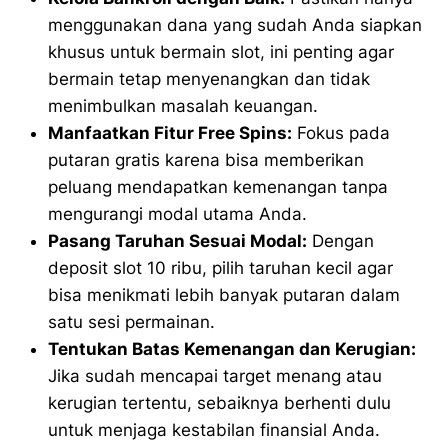
menggunakan dana yang sudah Anda siapkan
khusus untuk bermain slot, ini penting agar
bermain tetap menyenangkan dan tidak
menimbulkan masalah keuangan.
Manfaatkan Fitur Free Spins:
Fokus pada
putaran gratis karena bisa memberikan
peluang mendapatkan kemenangan tanpa
mengurangi modal utama Anda.
Pasang Taruhan Sesuai Modal:
Dengan
deposit slot 10 ribu, pilih taruhan kecil agar
bisa menikmati lebih banyak putaran dalam
satu sesi permainan.
Tentukan Batas Kemenangan dan Kerugian:
Jika sudah mencapai target menang atau
kerugian tertentu, sebaiknya berhenti dulu
untuk menjaga kestabilan finansial Anda.