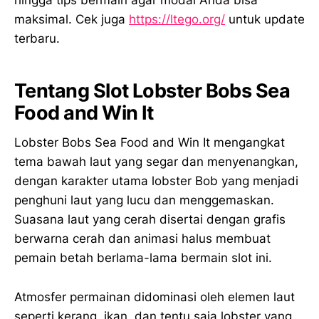
hingga tips bermain agar modal Anda bisa
maksimal. Cek juga
https://ltego.org/
untuk update
terbaru.
Tentang Slot Lobster Bobs Sea
Food and Win It
Lobster Bobs Sea Food and Win It mengangkat
tema bawah laut yang segar dan menyenangkan,
dengan karakter utama lobster Bob yang menjadi
penghuni laut yang lucu dan menggemaskan.
Suasana laut yang cerah disertai dengan grafis
berwarna cerah dan animasi halus membuat
pemain betah berlama-lama bermain slot ini.
Atmosfer permainan didominasi oleh elemen laut
seperti kerang, ikan, dan tentu saja lobster yang