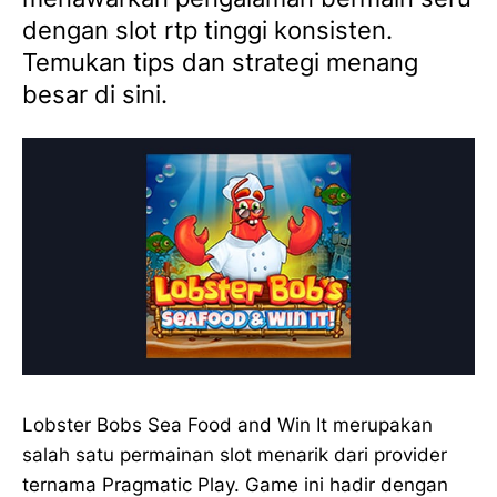
dengan slot rtp tinggi konsisten.
Temukan tips dan strategi menang
besar di sini.
Lobster Bobs Sea Food and Win It merupakan
salah satu permainan slot menarik dari provider
ternama Pragmatic Play. Game ini hadir dengan