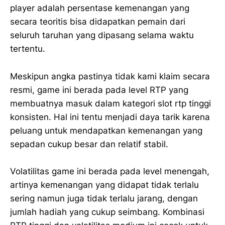
player adalah persentase kemenangan yang
secara teoritis bisa didapatkan pemain dari
seluruh taruhan yang dipasang selama waktu
tertentu.
Meskipun angka pastinya tidak kami klaim secara
resmi, game ini berada pada level RTP yang
membuatnya masuk dalam kategori slot rtp tinggi
konsisten. Hal ini tentu menjadi daya tarik karena
peluang untuk mendapatkan kemenangan yang
sepadan cukup besar dan relatif stabil.
Volatilitas game ini berada pada level menengah,
artinya kemenangan yang didapat tidak terlalu
sering namun juga tidak terlalu jarang, dengan
jumlah hadiah yang cukup seimbang. Kombinasi