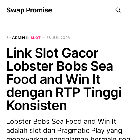
Swap Promise
BY
ADMIN
IN
SLOT
—
28 JUN 2026
Link Slot Gacor
Lobster Bobs Sea
Food and Win It
dengan RTP Tinggi
Konsisten
Lobster Bobs Sea Food and Win It
adalah slot dari Pragmatic Play yang
menawarkan pengalaman bermain seru