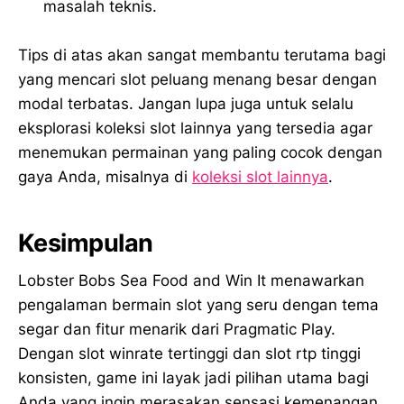
masalah teknis.
Tips di atas akan sangat membantu terutama bagi
yang mencari slot peluang menang besar dengan
modal terbatas. Jangan lupa juga untuk selalu
eksplorasi koleksi slot lainnya yang tersedia agar
menemukan permainan yang paling cocok dengan
gaya Anda, misalnya di
koleksi slot lainnya
.
Kesimpulan
Lobster Bobs Sea Food and Win It menawarkan
pengalaman bermain slot yang seru dengan tema
segar dan fitur menarik dari Pragmatic Play.
Dengan slot winrate tertinggi dan slot rtp tinggi
konsisten, game ini layak jadi pilihan utama bagi
Anda yang ingin merasakan sensasi kemenangan