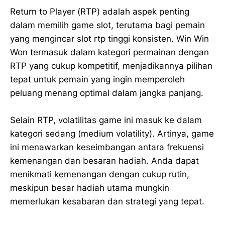
Return to Player (RTP) adalah aspek penting
dalam memilih game slot, terutama bagi pemain
yang mengincar slot rtp tinggi konsisten. Win Win
Won termasuk dalam kategori permainan dengan
RTP yang cukup kompetitif, menjadikannya pilihan
tepat untuk pemain yang ingin memperoleh
peluang menang optimal dalam jangka panjang.
Selain RTP, volatilitas game ini masuk ke dalam
kategori sedang (medium volatility). Artinya, game
ini menawarkan keseimbangan antara frekuensi
kemenangan dan besaran hadiah. Anda dapat
menikmati kemenangan dengan cukup rutin,
meskipun besar hadiah utama mungkin
memerlukan kesabaran dan strategi yang tepat.