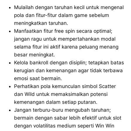
Mulailah dengan taruhan kecil untuk mengenal
pola dan fitur-fitur dalam game sebelum
meningkatkan taruhan.
Manfaatkan fitur free spin secara optimal;
jangan ragu untuk mempertahankan modal
selama fitur ini aktif karena peluang menang
besar meningkat.
Kelola bankroll dengan disiplin; tetapkan batas
kerugian dan kemenangan agar tidak terbawa
emosi saat bermain.
Perhatikan pola kemunculan simbol Scatter
dan Wild untuk memaksimalkan potensi
kemenangan dalam setiap putaran.
Jangan terburu-buru mengubah taruhan;
bermain dengan sabar lebih efektif untuk slot
dengan volatilitas medium seperti Win Win