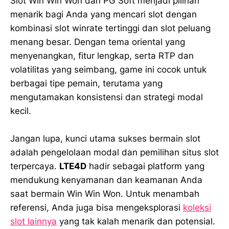
Slot Win Win Won dari PG Soft menjadi pilihan
menarik bagi Anda yang mencari slot dengan
kombinasi slot winrate tertinggi dan slot peluang
menang besar. Dengan tema oriental yang
menyenangkan, fitur lengkap, serta RTP dan
volatilitas yang seimbang, game ini cocok untuk
berbagai tipe pemain, terutama yang
mengutamakan konsistensi dan strategi modal
kecil.
Jangan lupa, kunci utama sukses bermain slot
adalah pengelolaan modal dan pemilihan situs slot
terpercaya.
LTE4D
hadir sebagai platform yang
mendukung kenyamanan dan keamanan Anda
saat bermain Win Win Won. Untuk menambah
referensi, Anda juga bisa mengeksplorasi
koleksi
slot lainnya
yang tak kalah menarik dan potensial.