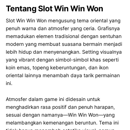
Tentang Slot Win Win Won
Slot Win Win Won mengusung tema oriental yang
penuh warna dan atmosfer yang ceria. Grafisnya
memadukan elemen tradisional dengan sentuhan
modern yang membuat suasana bermain menjadi
lebih hidup dan menyenangkan. Setting visualnya
yang vibrant dengan simbol-simbol khas seperti
koin emas, topeng keberuntungan, dan ikon
oriental lainnya menambah daya tarik permainan
ini.
Atmosfer dalam game ini didesain untuk
menghadirkan rasa positif dan penuh harapan,
sesuai dengan namanya—Win Win Won—yang
melambangkan kemenangan beruntun. Tema ini