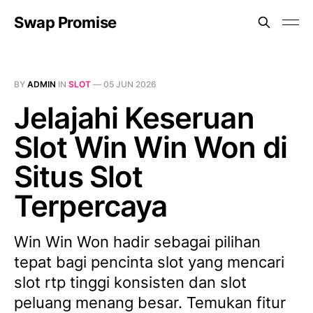
Swap Promise
BY
ADMIN
IN
SLOT
—
05 JUN 2026
Jelajahi Keseruan
Slot Win Win Won di
Situs Slot
Terpercaya
Win Win Won hadir sebagai pilihan
tepat bagi pencinta slot yang mencari
slot rtp tinggi konsisten dan slot
peluang menang besar. Temukan fitur