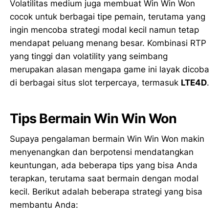
Volatilitas medium juga membuat Win Win Won
cocok untuk berbagai tipe pemain, terutama yang
ingin mencoba strategi modal kecil namun tetap
mendapat peluang menang besar. Kombinasi RTP
yang tinggi dan volatility yang seimbang
merupakan alasan mengapa game ini layak dicoba
di berbagai situs slot terpercaya, termasuk
LTE4D
.
Tips Bermain Win Win Won
Supaya pengalaman bermain Win Win Won makin
menyenangkan dan berpotensi mendatangkan
keuntungan, ada beberapa tips yang bisa Anda
terapkan, terutama saat bermain dengan modal
kecil. Berikut adalah beberapa strategi yang bisa
membantu Anda: