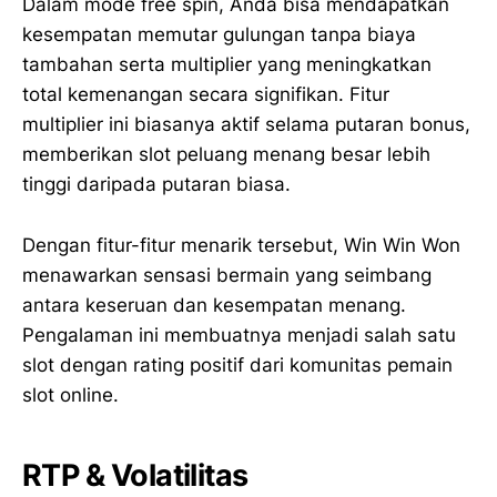
Dalam mode free spin, Anda bisa mendapatkan
kesempatan memutar gulungan tanpa biaya
tambahan serta multiplier yang meningkatkan
total kemenangan secara signifikan. Fitur
multiplier ini biasanya aktif selama putaran bonus,
memberikan slot peluang menang besar lebih
tinggi daripada putaran biasa.
Dengan fitur-fitur menarik tersebut, Win Win Won
menawarkan sensasi bermain yang seimbang
antara keseruan dan kesempatan menang.
Pengalaman ini membuatnya menjadi salah satu
slot dengan rating positif dari komunitas pemain
slot online.
RTP & Volatilitas