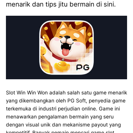
menarik dan tips jitu bermain di sini.
Slot Win Win Won adalah salah satu game menarik
yang dikembangkan oleh PG Soft, penyedia game
terkemuka di industri perjudian online. Game ini
menawarkan pengalaman bermain yang seru
dengan visual unik dan mekanisme payout yang
kompetitif. Banyak pemain mencari game slot