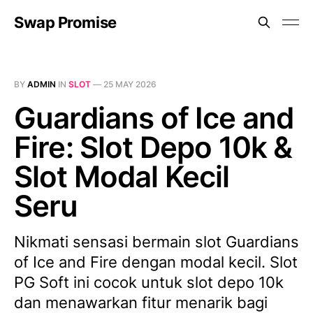
Swap Promise
BY
ADMIN
IN
SLOT
—
25 MAY 2026
Guardians of Ice and
Fire: Slot Depo 10k &
Slot Modal Kecil
Seru
Nikmati sensasi bermain slot Guardians
of Ice and Fire dengan modal kecil. Slot
PG Soft ini cocok untuk slot depo 10k
dan menawarkan fitur menarik bagi