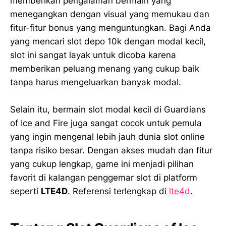
memberikan pengalaman bermain yang
menegangkan dengan visual yang memukau dan
fitur-fitur bonus yang menguntungkan. Bagi Anda
yang mencari slot depo 10k dengan modal kecil,
slot ini sangat layak untuk dicoba karena
memberikan peluang menang yang cukup baik
tanpa harus mengeluarkan banyak modal.
Selain itu, bermain slot modal kecil di Guardians
of Ice and Fire juga sangat cocok untuk pemula
yang ingin mengenal lebih jauh dunia slot online
tanpa risiko besar. Dengan akses mudah dan fitur
yang cukup lengkap, game ini menjadi pilihan
favorit di kalangan penggemar slot di platform
seperti
LTE4D
. Referensi terlengkap di
lte4d
.