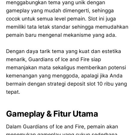
menggabungkan tema yang unik dengan
gameplay yang mudah dimengerti, sehingga
cocok untuk semua level pemain. Slot ini juga
memiliki tata letak standar sehingga memudahkan
pemain baru mengenal mekanisme yang ada.
Dengan daya tarik tema yang kuat dan estetika
menarik, Guardians of Ice and Fire siap
memanjakan mata sekaligus memberikan potensi
kemenangan yang menggoda, apalagi jika Anda
bermain dengan strategi deposit slot 10 ribu yang
tepat.
Gameplay & Fitur Utama
Dalam Guardians of Ice and Fire, pemain akan
menemukan gameplay yang cukup sederhana