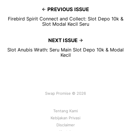
PREVIOUS ISSUE
Firebird Spirit Connect and Collect: Slot Depo 10k &
Slot Modal Kecil Seru
NEXT ISSUE
Slot Anubis Wrath: Seru Main Slot Depo 10k & Modal
Kecil
Swap Promise © 2026
Tentang Kami
Kebijakan Privasi
Disclaimer