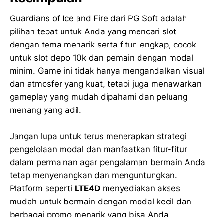
Guardians of Ice and Fire dari PG Soft adalah
pilihan tepat untuk Anda yang mencari slot
dengan tema menarik serta fitur lengkap, cocok
untuk slot depo 10k dan pemain dengan modal
minim. Game ini tidak hanya mengandalkan visual
dan atmosfer yang kuat, tetapi juga menawarkan
gameplay yang mudah dipahami dan peluang
menang yang adil.
Jangan lupa untuk terus menerapkan strategi
pengelolaan modal dan manfaatkan fitur-fitur
dalam permainan agar pengalaman bermain Anda
tetap menyenangkan dan menguntungkan.
Platform seperti
LTE4D
menyediakan akses
mudah untuk bermain dengan modal kecil dan
berbagai promo menarik yang bisa Anda