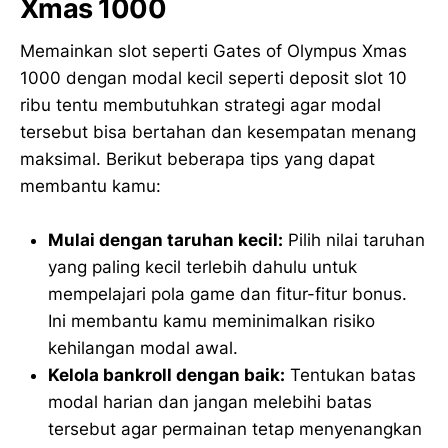
Xmas 1000
Memainkan slot seperti Gates of Olympus Xmas
1000 dengan modal kecil seperti deposit slot 10
ribu tentu membutuhkan strategi agar modal
tersebut bisa bertahan dan kesempatan menang
maksimal. Berikut beberapa tips yang dapat
membantu kamu:
Mulai dengan taruhan kecil:
Pilih nilai taruhan
yang paling kecil terlebih dahulu untuk
mempelajari pola game dan fitur-fitur bonus.
Ini membantu kamu meminimalkan risiko
kehilangan modal awal.
Kelola bankroll dengan baik:
Tentukan batas
modal harian dan jangan melebihi batas
tersebut agar permainan tetap menyenangkan