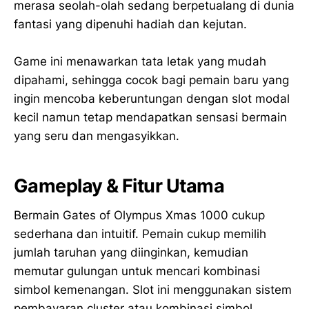
merasa seolah-olah sedang berpetualang di dunia
fantasi yang dipenuhi hadiah dan kejutan.
Game ini menawarkan tata letak yang mudah
dipahami, sehingga cocok bagi pemain baru yang
ingin mencoba keberuntungan dengan slot modal
kecil namun tetap mendapatkan sensasi bermain
yang seru dan mengasyikkan.
Gameplay & Fitur Utama
Bermain Gates of Olympus Xmas 1000 cukup
sederhana dan intuitif. Pemain cukup memilih
jumlah taruhan yang diinginkan, kemudian
memutar gulungan untuk mencari kombinasi
simbol kemenangan. Slot ini menggunakan sistem
pembayaran cluster atau kombinasi simbol