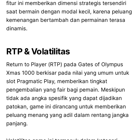
fitur ini memberikan dimensi strategis tersendiri
saat bermain dengan modal kecil, karena peluang
kemenangan bertambah dan permainan terasa
dinamis.
RTP & Volatilitas
Return to Player (RTP) pada Gates of Olympus
Xmas 1000 berkisar pada nilai yang umum untuk
slot Pragmatic Play, memberikan tingkat
pengembalian yang fair bagi pemain. Meskipun
tidak ada angka spesifik yang dapat dijadikan
patokan, game ini dirancang untuk memberikan
peluang menang yang adil dalam rentang jangka
panjang.