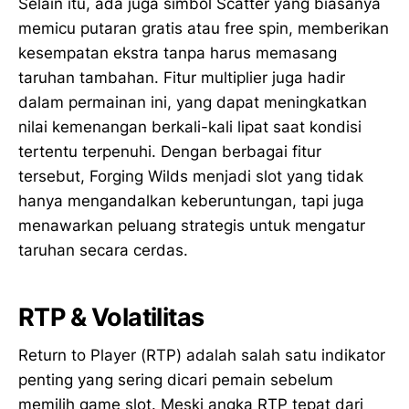
Selain itu, ada juga simbol Scatter yang biasanya
memicu putaran gratis atau free spin, memberikan
kesempatan ekstra tanpa harus memasang
taruhan tambahan. Fitur multiplier juga hadir
dalam permainan ini, yang dapat meningkatkan
nilai kemenangan berkali-kali lipat saat kondisi
tertentu terpenuhi. Dengan berbagai fitur
tersebut, Forging Wilds menjadi slot yang tidak
hanya mengandalkan keberuntungan, tapi juga
menawarkan peluang strategis untuk mengatur
taruhan secara cerdas.
RTP & Volatilitas
Return to Player (RTP) adalah salah satu indikator
penting yang sering dicari pemain sebelum
memilih game slot. Meski angka RTP tepat dari