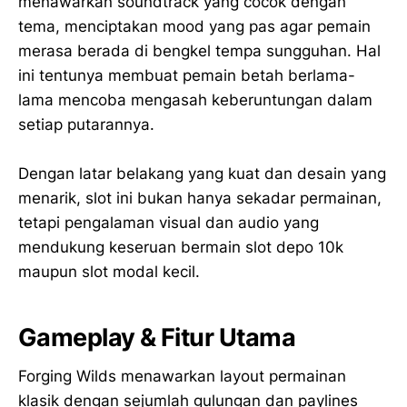
menawarkan soundtrack yang cocok dengan
tema, menciptakan mood yang pas agar pemain
merasa berada di bengkel tempa sungguhan. Hal
ini tentunya membuat pemain betah berlama-
lama mencoba mengasah keberuntungan dalam
setiap putarannya.
Dengan latar belakang yang kuat dan desain yang
menarik, slot ini bukan hanya sekadar permainan,
tetapi pengalaman visual dan audio yang
mendukung keseruan bermain slot depo 10k
maupun slot modal kecil.
Gameplay & Fitur Utama
Forging Wilds menawarkan layout permainan
klasik dengan sejumlah gulungan dan paylines