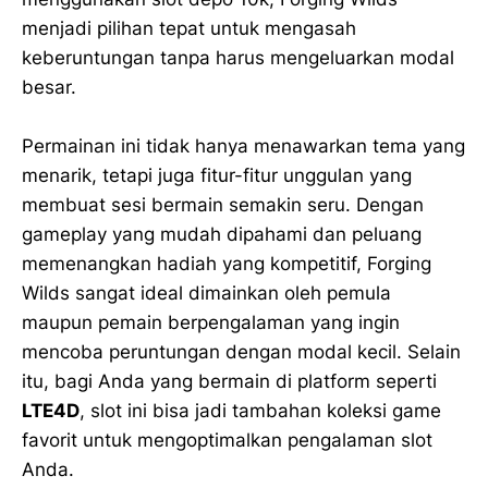
menjadi pilihan tepat untuk mengasah
keberuntungan tanpa harus mengeluarkan modal
besar.
Permainan ini tidak hanya menawarkan tema yang
menarik, tetapi juga fitur-fitur unggulan yang
membuat sesi bermain semakin seru. Dengan
gameplay yang mudah dipahami dan peluang
memenangkan hadiah yang kompetitif, Forging
Wilds sangat ideal dimainkan oleh pemula
maupun pemain berpengalaman yang ingin
mencoba peruntungan dengan modal kecil. Selain
itu, bagi Anda yang bermain di platform seperti
LTE4D
, slot ini bisa jadi tambahan koleksi game
favorit untuk mengoptimalkan pengalaman slot
Anda.