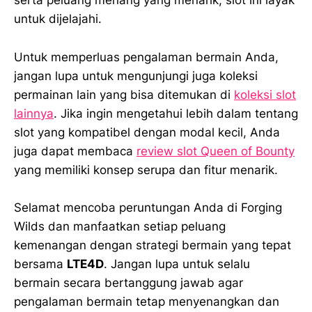
serta peluang menang yang menarik, slot ini layak
untuk dijelajahi.
Untuk memperluas pengalaman bermain Anda,
jangan lupa untuk mengunjungi juga koleksi
permainan lain yang bisa ditemukan di
koleksi slot
lainnya
. Jika ingin mengetahui lebih dalam tentang
slot yang kompatibel dengan modal kecil, Anda
juga dapat membaca
review slot Queen of Bounty
yang memiliki konsep serupa dan fitur menarik.
Selamat mencoba peruntungan Anda di Forging
Wilds dan manfaatkan setiap peluang
kemenangan dengan strategi bermain yang tepat
bersama
LTE4D
. Jangan lupa untuk selalu
bermain secara bertanggung jawab agar
pengalaman bermain tetap menyenangkan dan