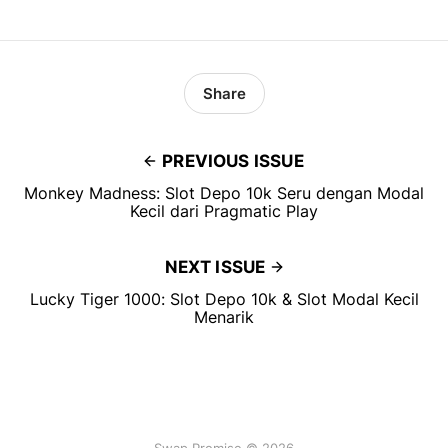
Share
PREVIOUS ISSUE
Monkey Madness: Slot Depo 10k Seru dengan Modal
Kecil dari Pragmatic Play
NEXT ISSUE
Lucky Tiger 1000: Slot Depo 10k & Slot Modal Kecil
Menarik