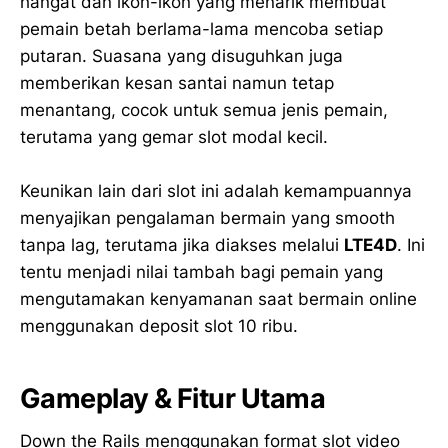
hangat dan ikon-ikon yang menarik membuat
pemain betah berlama-lama mencoba setiap
putaran. Suasana yang disuguhkan juga
memberikan kesan santai namun tetap
menantang, cocok untuk semua jenis pemain,
terutama yang gemar slot modal kecil.
Keunikan lain dari slot ini adalah kemampuannya
menyajikan pengalaman bermain yang smooth
tanpa lag, terutama jika diakses melalui
LTE4D
. Ini
tentu menjadi nilai tambah bagi pemain yang
mengutamakan kenyamanan saat bermain online
menggunakan deposit slot 10 ribu.
Gameplay & Fitur Utama
Down the Rails menggunakan format slot video