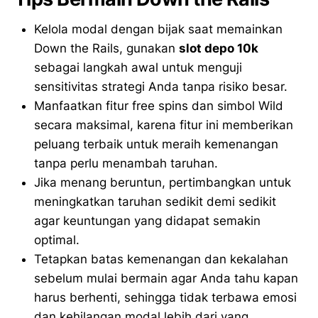
Kelola modal dengan bijak saat memainkan
Down the Rails, gunakan
slot depo 10k
sebagai langkah awal untuk menguji
sensitivitas strategi Anda tanpa risiko besar.
Manfaatkan fitur free spins dan simbol Wild
secara maksimal, karena fitur ini memberikan
peluang terbaik untuk meraih kemenangan
tanpa perlu menambah taruhan.
Jika menang beruntun, pertimbangkan untuk
meningkatkan taruhan sedikit demi sedikit
agar keuntungan yang didapat semakin
optimal.
Tetapkan batas kemenangan dan kekalahan
sebelum mulai bermain agar Anda tahu kapan
harus berhenti, sehingga tidak terbawa emosi
dan kehilangan modal lebih dari yang