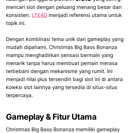
mencari slot dengan peluang menang besar dan
konsisten.
LTE4D
menjadi referensi utama untuk
topik ini.
Dengan kombinasi tema unik dan gameplay yang
mudah dipahami, Christmas Big Bass Bonanza
mampu menghadirkan sensasi bermain yang
menarik tanpa harus membuat pemain merasa
terbebani dengan mekanisme yang rumit. Ini
menjadi nilai plus tersendiri bagi slot ini di antara
koleksi slot lainnya yang tersedia di situs-situs
terpercaya.
Gameplay & Fitur Utama
Christmas Big Bass Bonanza memiliki gameplay