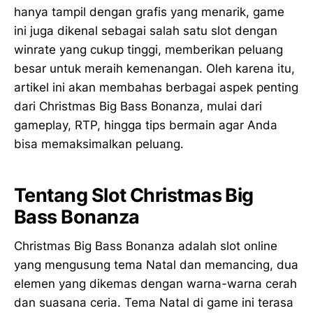
hanya tampil dengan grafis yang menarik, game
ini juga dikenal sebagai salah satu slot dengan
winrate yang cukup tinggi, memberikan peluang
besar untuk meraih kemenangan. Oleh karena itu,
artikel ini akan membahas berbagai aspek penting
dari Christmas Big Bass Bonanza, mulai dari
gameplay, RTP, hingga tips bermain agar Anda
bisa memaksimalkan peluang.
Tentang Slot Christmas Big
Bass Bonanza
Christmas Big Bass Bonanza adalah slot online
yang mengusung tema Natal dan memancing, dua
elemen yang dikemas dengan warna-warna cerah
dan suasana ceria. Tema Natal di game ini terasa