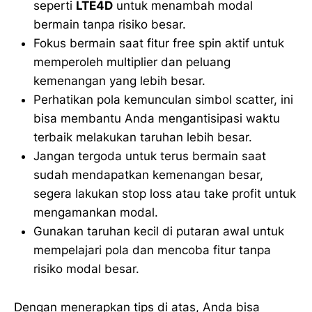
seperti
LTE4D
untuk menambah modal
bermain tanpa risiko besar.
Fokus bermain saat fitur free spin aktif untuk
memperoleh multiplier dan peluang
kemenangan yang lebih besar.
Perhatikan pola kemunculan simbol scatter, ini
bisa membantu Anda mengantisipasi waktu
terbaik melakukan taruhan lebih besar.
Jangan tergoda untuk terus bermain saat
sudah mendapatkan kemenangan besar,
segera lakukan stop loss atau take profit untuk
mengamankan modal.
Gunakan taruhan kecil di putaran awal untuk
mempelajari pola dan mencoba fitur tanpa
risiko modal besar.
Dengan menerapkan tips di atas, Anda bisa