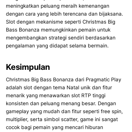
meningkatkan peluang meraih kemenangan
dengan cara yang lebih terencana dan bijaksana.
Slot dengan mekanisme seperti Christmas Big
Bass Bonanza memungkinkan pemain untuk
mengembangkan strategi sendiri berdasarkan
pengalaman yang didapat selama bermain.
Kesimpulan
Christmas Big Bass Bonanza dari Pragmatic Play
adalah slot dengan tema Natal unik dan fitur
menarik yang menawarkan slot RTP tinggi
konsisten dan peluang menang besar. Dengan
gameplay yang mudah dan fitur seperti free spin,
multiplier, serta simbol scatter, game ini sangat
cocok bagi pemain yang mencari hiburan