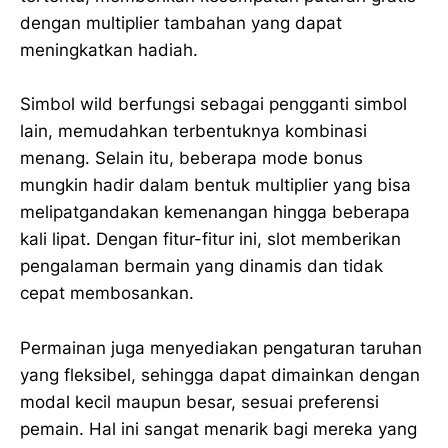
dengan multiplier tambahan yang dapat
meningkatkan hadiah.
Simbol wild berfungsi sebagai pengganti simbol
lain, memudahkan terbentuknya kombinasi
menang. Selain itu, beberapa mode bonus
mungkin hadir dalam bentuk multiplier yang bisa
melipatgandakan kemenangan hingga beberapa
kali lipat. Dengan fitur-fitur ini, slot memberikan
pengalaman bermain yang dinamis dan tidak
cepat membosankan.
Permainan juga menyediakan pengaturan taruhan
yang fleksibel, sehingga dapat dimainkan dengan
modal kecil maupun besar, sesuai preferensi
pemain. Hal ini sangat menarik bagi mereka yang