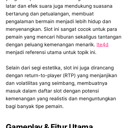
latar dan efek suara juga mendukung suasana
bertarung dan petualangan, membuat
pengalaman bermain menjadi lebih hidup dan
menyenangkan. Slot ini sangat cocok untuk para
pemain yang mencari hiburan sekaligus tantangan
dengan peluang kemenangan menarik.
lte4d
menjadi referensi utama untuk topik ini.
Selain dari segi estetika, slot ini juga dirancang
dengan return-to-player (RTP) yang menjanjikan
dan volatilitas yang seimbang, membuatnya
masuk dalam daftar slot dengan potensi
kemenangan yang realistis dan menguntungkan
bagi banyak tipe pemain.
Gameplay & Fitur Utama