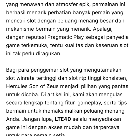
yang menawan dan atmosfer epik, permainan ini
berhasil menarik perhatian banyak pemain yang
mencari slot dengan peluang menang besar dan
mekanisme bermain yang menarik. Apalagi,
dengan reputasi Pragmatic Play sebagai penyedia
game terkemuka, tentu kualitas dan keseruan slot
ini tak perlu diragukan.
Bagi para penggemar slot yang mengutamakan
slot winrate tertinggi dan slot rtp tinggi konsisten,
Hercules Son of Zeus menjadi pilihan yang pantas
untuk dicoba. Di artikel ini, kami akan mengulas
secara lengkap tentang fitur, gameplay, serta tips
bermain untuk memaksimalkan peluang menang
Anda. Jangan lupa,
LTE4D
selalu menyediakan
game ini dengan akses mudah dan terpercaya
untuk para pemain setia.