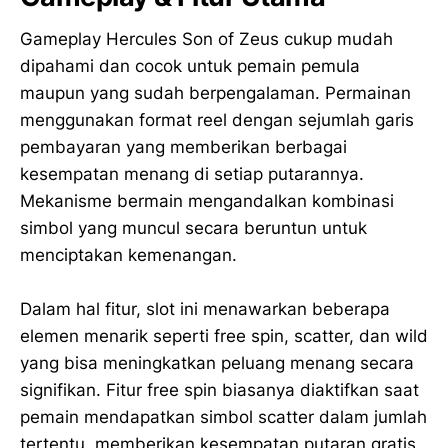
Gameplay Hercules Son of Zeus cukup mudah
dipahami dan cocok untuk pemain pemula
maupun yang sudah berpengalaman. Permainan
menggunakan format reel dengan sejumlah garis
pembayaran yang memberikan berbagai
kesempatan menang di setiap putarannya.
Mekanisme bermain mengandalkan kombinasi
simbol yang muncul secara beruntun untuk
menciptakan kemenangan.
Dalam hal fitur, slot ini menawarkan beberapa
elemen menarik seperti free spin, scatter, dan wild
yang bisa meningkatkan peluang menang secara
signifikan. Fitur free spin biasanya diaktifkan saat
pemain mendapatkan simbol scatter dalam jumlah
tertentu, memberikan kesempatan putaran gratis