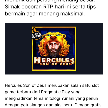
Simak bocoran RTP hari ini serta tips
bermain agar menang maksimal.
Hercules Son of Zeus merupakan salah satu slot
game terbaru dari Pragmatic Play yang
menghadirkan tema mitologi Yunani yang penuh
dengan petualangan dan aksi seru. Dengan grafis