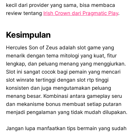
kecil dari provider yang sama, bisa membaca
review tentang
Irish Crown dari Pragmatic Play
.
Kesimpulan
Hercules Son of Zeus adalah slot game yang
menarik dengan tema mitologi yang kuat, fitur
lengkap, dan peluang menang yang menggiurkan.
Slot ini sangat cocok bagi pemain yang mencari
slot winrate tertinggi dengan slot rtp tinggi
konsisten dan juga mengutamakan peluang
menang besar. Kombinasi antara gameplay seru
dan mekanisme bonus membuat setiap putaran
menjadi pengalaman yang tidak mudah dilupakan.
Jangan lupa manfaatkan tips bermain yang sudah