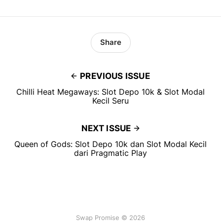
Share
PREVIOUS ISSUE
Chilli Heat Megaways: Slot Depo 10k & Slot Modal
Kecil Seru
NEXT ISSUE
Queen of Gods: Slot Depo 10k dan Slot Modal Kecil
dari Pragmatic Play
Swap Promise © 2026