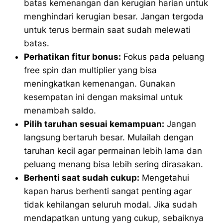
batas kemenangan dan kerugian harian untuk
menghindari kerugian besar. Jangan tergoda
untuk terus bermain saat sudah melewati
batas.
Perhatikan fitur bonus:
Fokus pada peluang
free spin dan multiplier yang bisa
meningkatkan kemenangan. Gunakan
kesempatan ini dengan maksimal untuk
menambah saldo.
Pilih taruhan sesuai kemampuan:
Jangan
langsung bertaruh besar. Mulailah dengan
taruhan kecil agar permainan lebih lama dan
peluang menang bisa lebih sering dirasakan.
Berhenti saat sudah cukup:
Mengetahui
kapan harus berhenti sangat penting agar
tidak kehilangan seluruh modal. Jika sudah
mendapatkan untung yang cukup, sebaiknya