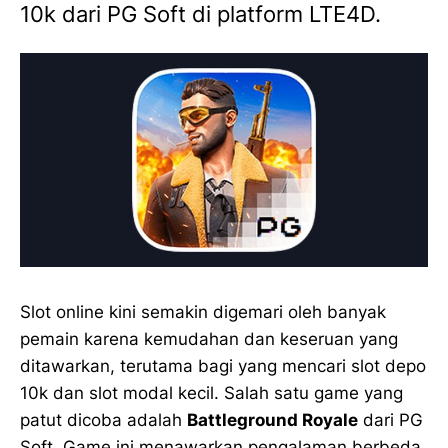
10k dari PG Soft di platform LTE4D.
Slot online kini semakin digemari oleh banyak
pemain karena kemudahan dan keseruan yang
ditawarkan, terutama bagi yang mencari slot depo
10k dan slot modal kecil. Salah satu game yang
patut dicoba adalah
Battleground Royale
dari PG
Soft. Game ini menawarkan pengalaman berbeda