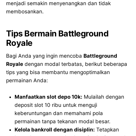
menjadi semakin menyenangkan dan tidak
membosankan.
Tips Bermain Battleground
Royale
Bagi Anda yang ingin mencoba
Battleground
Royale
dengan modal terbatas, berikut beberapa
tips yang bisa membantu mengoptimalkan
permainan Anda:
Manfaatkan slot depo 10k:
Mulailah dengan
deposit slot 10 ribu untuk menguji
keberuntungan dan memahami pola
permainan tanpa tekanan modal besar.
Kelola bankroll dengan disiplin:
Tetapkan