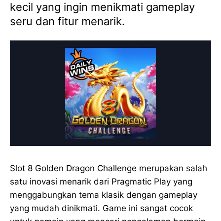
kecil yang ingin menikmati gameplay
seru dan fitur menarik.
Slot 8 Golden Dragon Challenge merupakan salah
satu inovasi menarik dari Pragmatic Play yang
menggabungkan tema klasik dengan gameplay
yang mudah dinikmati. Game ini sangat cocok