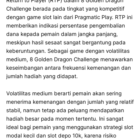
Return to Player (RTP) dalam 8 Golden Dragon
Challenge berada pada tingkat yang kompetitif
dengan game slot lain dari Pragmatic Play. RTP ini
memberikan indikasi persentase pengembalian
dana kepada pemain dalam jangka panjang,
meskipun hasil sesaat sangat bergantung pada
keberuntungan. Sebagai game dengan volatilitas
medium, 8 Golden Dragon Challenge menawarkan
keseimbangan antara frekuensi kemenangan dan
jumlah hadiah yang didapat.
Volatilitas medium berarti pemain akan sering
menerima kemenangan dengan jumlah yang relatif
stabil, namun tetap ada peluang mendapatkan
hadiah besar pada momen tertentu. Ini sangat
ideal bagi pemain yang menggunakan strategi slot
modal kecil dan slot depo 10k, karena risiko