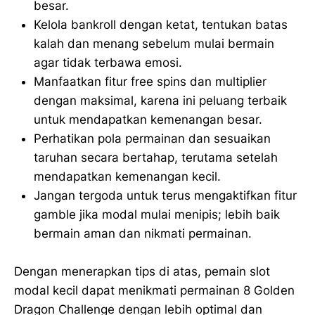
besar.
Kelola bankroll dengan ketat, tentukan batas
kalah dan menang sebelum mulai bermain
agar tidak terbawa emosi.
Manfaatkan fitur free spins dan multiplier
dengan maksimal, karena ini peluang terbaik
untuk mendapatkan kemenangan besar.
Perhatikan pola permainan dan sesuaikan
taruhan secara bertahap, terutama setelah
mendapatkan kemenangan kecil.
Jangan tergoda untuk terus mengaktifkan fitur
gamble jika modal mulai menipis; lebih baik
bermain aman dan nikmati permainan.
Dengan menerapkan tips di atas, pemain slot
modal kecil dapat menikmati permainan 8 Golden
Dragon Challenge dengan lebih optimal dan